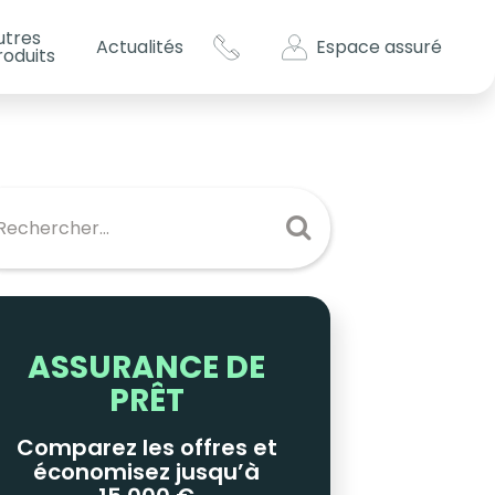
utres
Espace assuré
Actualités
roduits
s impôts ?
es
ASSURANCE DE
PRÊT
Comparez les offres et
économisez jusqu’à