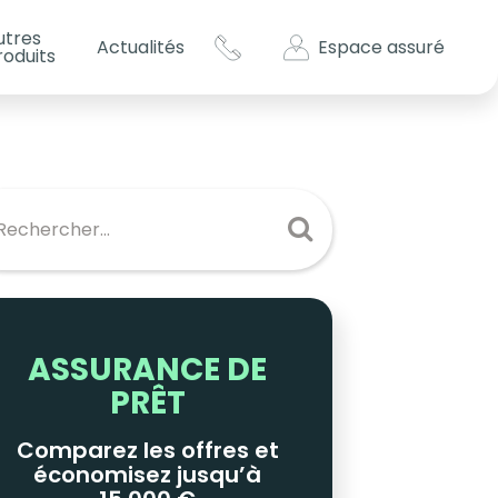
utres
Espace assuré
Actualités
roduits
s impôts ?
es
ASSURANCE DE
PRÊT
Comparez les offres et
économisez jusqu’à