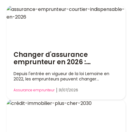
Changer d'assurance
emprunteur en 2026 :
pourquoi un courtier est
Depuis l'entrée en vigueur de la loi Lemoine en
indispensable
2022, les emprunteurs peuvent changer
d'assurance de prêt immobilier à tout moment,
sans attendre la date anniversaire de leur contrat.
Assurance emprunteur
31/07/2026
Cette liberté a profondément modifié le marché,
mais dans la pratique, remplacer son assurance
reste une démarche technique. Entre l'analyse
des garanties, le respect de l'équivalence de
couverture et les échanges avec la banque, les
obstacles sont nombreux. Le recours à un courtier
en assurance emprunteur constitue un véritable