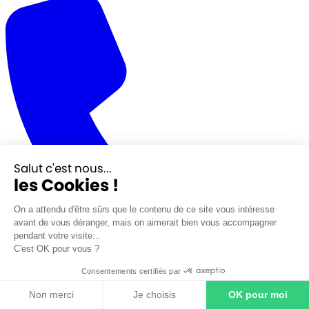
Salut c'est nous...
les Cookies !
On a attendu d'être sûrs que le contenu de ce site vous intéresse
avant de vous déranger, mais on aimerait bien vous accompagner
pendant votre visite...
C'est OK pour vous ?
Consentements certifiés par
Non merci
Je choisis
OK pour moi
02 32 76 81 10