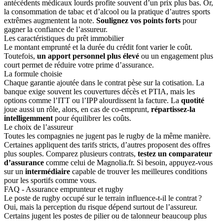
antécédents médicaux lourds profite souvent d’un prix plus bas. Or,
la consommation de tabac et d’alcool ou la pratique d’autres sports
extrêmes augmentent la note.
Soulignez vos points forts
pour
gagner la confiance de l’assureur.
Les caractéristiques du prêt immobilier
Le montant emprunté et la durée du crédit font varier le coût.
Toutefois,
un apport personnel plus élevé
ou un engagement plus
court permet de réduire votre prime d’assurance.
La formule choisie
Chaque garantie ajoutée dans le contrat pèse sur la cotisation. La
banque exige souvent les couvertures décès et PTIA, mais les
options comme l’ITT ou l’IPP alourdissent la facture. La
quotité
joue aussi un rôle, alors, en cas de co-emprunt,
répartissez-la
intelligemment
pour équilibrer les coûts.
Le choix de l’assureur
Toutes les compagnies ne jugent pas le rugby de la même manière.
Certaines appliquent des tarifs stricts, d’autres proposent des offres
plus souples. Comparez plusieurs contrats,
testez un comparateur
d’assurance
comme celui de Magnolia.fr. Si besoin, appuyez-vous
sur un
intermédiaire
capable de trouver les meilleures conditions
pour les sportifs comme vous.
FAQ - Assurance emprunteur et rugby
Le poste de rugby occupé sur le terrain influence-t-il le contrat ?
Oui, mais la perception du risque dépend surtout de l’assureur.
Certains jugent les postes de pilier ou de talonneur beaucoup plus