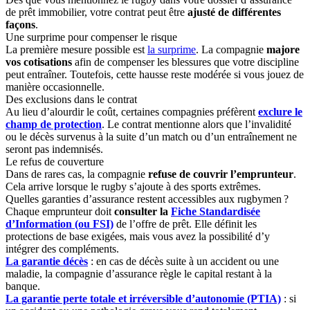
de prêt immobilier, votre contrat peut être
ajusté de différentes
façons
.
Une surprime pour compenser le risque
La première mesure possible est
la surprime
. La compagnie
majore
vos cotisations
afin de compenser les blessures que votre discipline
peut entraîner. Toutefois, cette hausse reste modérée si vous jouez de
manière occasionnelle.
Des exclusions dans le contrat
Au lieu d’alourdir le coût, certaines compagnies préfèrent
exclure le
champ de protection
. Le contrat mentionne alors que l’invalidité
ou le décès survenus à la suite d’un match ou d’un entraînement ne
seront pas indemnisés.
Le refus de couverture
Dans de rares cas, la compagnie
refuse de couvrir l’emprunteur
.
Cela arrive lorsque le rugby s’ajoute à des sports extrêmes.
Quelles garanties d’assurance restent accessibles aux rugbymen ?
Chaque emprunteur doit
consulter la
Fiche Standardisée
d’Information (ou FSI)
de l’offre de prêt. Elle définit les
protections de base exigées, mais vous avez la possibilité d’y
intégrer des compléments.
La garantie décès
: en cas de décès suite à un accident ou une
maladie, la compagnie d’assurance règle le capital restant à la
banque.
La garantie perte totale et irréversible d’autonomie (PTIA)
: si