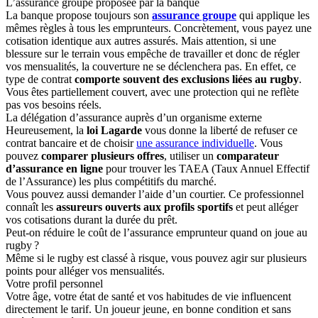
L’assurance groupe proposée par la banque
La banque propose toujours son
assurance groupe
qui applique les
mêmes règles à tous les emprunteurs. Concrètement, vous payez une
cotisation identique aux autres assurés. Mais attention, si une
blessure sur le terrain vous empêche de travailler et donc de régler
vos mensualités, la couverture ne se déclenchera pas. En effet, ce
type de contrat
comporte souvent des exclusions liées au rugby
.
Vous êtes partiellement couvert, avec une protection qui ne reflète
pas vos besoins réels.
La délégation d’assurance auprès d’un organisme externe
Heureusement, la
loi Lagarde
vous donne la liberté de refuser ce
contrat bancaire et de choisir
une assurance individuelle
. Vous
pouvez
comparer plusieurs offres
, utiliser un
comparateur
d’assurance en ligne
pour trouver les TAEA (Taux Annuel Effectif
de l’Assurance) les plus compétitifs du marché.
Vous pouvez aussi demander l’aide d’un courtier. Ce professionnel
connaît les
assureurs ouverts aux profils sportifs
et peut alléger
vos cotisations durant la durée du prêt.
Peut-on réduire le coût de l’assurance emprunteur quand on joue au
rugby ?
Même si le rugby est classé à risque, vous pouvez agir sur plusieurs
points pour alléger vos mensualités.
Votre profil personnel
Votre âge, votre état de santé et vos habitudes de vie influencent
directement le tarif. Un joueur jeune, en bonne condition et sans