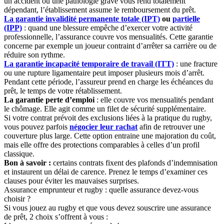
un accident ou une pathologie grave vous rend totalement
dépendant, l’établissement assume le remboursement du prêt.
La garantie invalidité permanente totale (IPT)
ou
partielle
(IPP)
: quand une blessure empêche d’exercer votre activité
professionnelle, l’assurance couvre vos mensualités. Cette garantie
concerne par exemple un joueur contraint d’arrêter sa carrière ou de
réduire son rythme.
La garantie incapacité temporaire de travail (ITT)
: une fracture
ou une rupture ligamentaire peut imposer plusieurs mois d’arrêt.
Pendant cette période, l’assureur prend en charge les échéances du
prêt, le temps de votre rétablissement.
La garantie perte d’emploi
: elle couvre vos mensualités pendant
le chômage. Elle agit comme un filet de sécurité supplémentaire.
Si votre contrat prévoit des exclusions liées à la pratique du rugby,
vous pouvez parfois
négocier leur rachat
afin de retrouver une
couverture plus large. Cette option entraine une majoration du coût,
mais elle offre des protections comparables à celles d’un profil
classique.
Bon à savoir :
certains contrats fixent des plafonds d’indemnisation
et instaurent un délai de carence. Prenez le temps d’examiner ces
clauses pour éviter les mauvaises surprises.
Assurance emprunteur et rugby : quelle assurance devez-vous
choisir ?
Si vous jouez au rugby et que vous devez souscrire une assurance
de prêt, 2 choix s’offrent à vous :