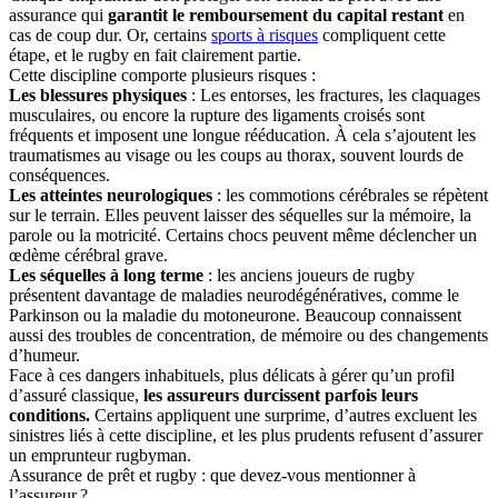
assurance qui
garantit le remboursement du capital restant
en
cas de coup dur. Or, certains
sports à risques
compliquent cette
étape, et le rugby en fait clairement partie.
Cette discipline comporte plusieurs risques :
Les blessures physiques
: Les entorses, les fractures, les claquages
musculaires, ou encore la rupture des ligaments croisés sont
fréquents et imposent une longue rééducation. À cela s’ajoutent les
traumatismes au visage ou les coups au thorax, souvent lourds de
conséquences.
Les atteintes neurologiques
: les commotions cérébrales se répètent
sur le terrain. Elles peuvent laisser des séquelles sur la mémoire, la
parole ou la motricité. Certains chocs peuvent même déclencher un
œdème cérébral grave.
Les séquelles à long terme
: les anciens joueurs de rugby
présentent davantage de maladies neurodégénératives, comme le
Parkinson ou la maladie du motoneurone. Beaucoup connaissent
aussi des troubles de concentration, de mémoire ou des changements
d’humeur.
Face à ces dangers inhabituels, plus délicats à gérer qu’un profil
d’assuré classique,
les assureurs durcissent parfois leurs
conditions.
Certains appliquent une surprime, d’autres excluent les
sinistres liés à cette discipline, et les plus prudents refusent d’assurer
un emprunteur rugbyman.
Assurance de prêt et rugby : que devez-vous mentionner à
l’assureur ?