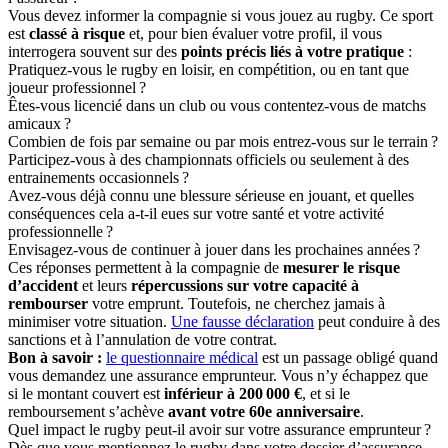
Vous devez informer la compagnie si vous jouez au rugby. Ce sport
est
classé à risque
et, pour bien évaluer votre profil, il vous
interrogera souvent sur des
points précis liés à votre pratique
:
Pratiquez-vous le rugby en loisir, en compétition, ou en tant que
joueur professionnel ?
Êtes-vous licencié dans un club ou vous contentez-vous de matchs
amicaux ?
Combien de fois par semaine ou par mois entrez-vous sur le terrain ?
Participez-vous à des championnats officiels ou seulement à des
entrainements occasionnels ?
Avez-vous déjà connu une blessure sérieuse en jouant, et quelles
conséquences cela a-t-il eues sur votre santé et votre activité
professionnelle ?
Envisagez-vous de continuer à jouer dans les prochaines années ?
Ces réponses permettent à la compagnie de
mesurer le risque
d’accident
et leurs
répercussions sur votre capacité à
rembourser
votre emprunt. Toutefois, ne cherchez jamais à
minimiser votre situation.
Une fausse déclaration
peut conduire à des
sanctions et à l’annulation de votre contrat.
Bon à savoir :
le questionnaire médical
est un passage obligé quand
vous demandez une assurance emprunteur. Vous n’y échappez que
si le montant couvert est
inférieur à 200 000 €
, et si le
remboursement s’achève
avant votre 60e anniversaire
.
Quel impact le rugby peut-il avoir sur votre assurance emprunteur ?
Dès que vous mentionnez le rugby dans votre dossier d’assurance