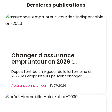
Dernières publications
Changer d'assurance
emprunteur en 2026 :
pourquoi un courtier est
Depuis l'entrée en vigueur de la loi Lemoine en
indispensable
2022, les emprunteurs peuvent changer
d'assurance de prêt immobilier à tout moment,
sans attendre la date anniversaire de leur contrat.
Assurance emprunteur
31/07/2026
Cette liberté a profondément modifié le marché,
mais dans la pratique, remplacer son assurance
reste une démarche technique. Entre l'analyse
des garanties, le respect de l'équivalence de
couverture et les échanges avec la banque, les