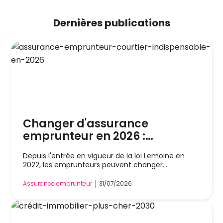
Dernières publications
Changer d'assurance
emprunteur en 2026 :
pourquoi un courtier est
Depuis l'entrée en vigueur de la loi Lemoine en
indispensable
2022, les emprunteurs peuvent changer
d'assurance de prêt immobilier à tout moment,
sans attendre la date anniversaire de leur contrat.
Assurance emprunteur
31/07/2026
Cette liberté a profondément modifié le marché,
mais dans la pratique, remplacer son assurance
reste une démarche technique. Entre l'analyse
des garanties, le respect de l'équivalence de