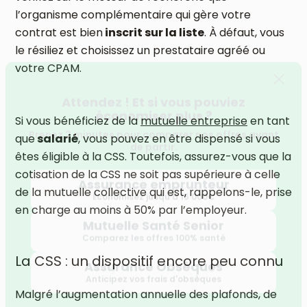
l’organisme complémentaire qui gère votre
contrat est bien
inscrit sur la liste
. À défaut, vous
le résiliez et choisissez un prestataire agréé ou
votre CPAM.
Si vous bénéficiez de la
mutuelle entreprise
en tant
Attendez ! Et si vous pouviez
que
salarié
, vous pouvez en être dispensé si vous
économiser plus ?
êtes éligible à la CSS. Toutefois, assurez-vous que la
Prenez 2 minutes pour comparer nos offres avant
cotisation de la CSS ne soit pas supérieure à celle
de partir.
de la mutuelle collective qui est, rappelons-le, prise
en charge au moins à 50% par l’employeur.
Assurance emprunteur
Économisez jusqu'à
15 000€
Mutuelle Santé Senior
La CSS : un dispositif encore peu connu
Comparez les offres 100% santé
Malgré l’augmentation annuelle des plafonds, de
Assurance Obsèques