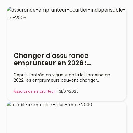
Changer d'assurance
emprunteur en 2026 :
pourquoi un courtier est
Depuis l'entrée en vigueur de la loi Lemoine en
indispensable
2022, les emprunteurs peuvent changer
d'assurance de prêt immobilier à tout moment,
sans attendre la date anniversaire de leur contrat.
Assurance emprunteur
31/07/2026
Cette liberté a profondément modifié le marché,
mais dans la pratique, remplacer son assurance
reste une démarche technique. Entre l'analyse
des garanties, le respect de l'équivalence de
couverture et les échanges avec la banque, les
obstacles sont nombreux. Le recours à un courtier
en assurance emprunteur constitue un véritable