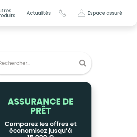
utres
Espace assuré
Actualités
roduits
s impôts ?
es
ASSURANCE DE
PRÊT
Comparez les offres et
économisez jusqu’à