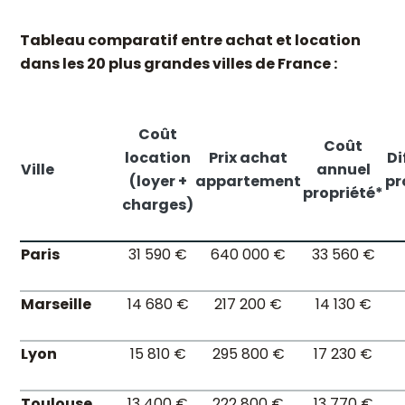
Tableau comparatif entre achat et location
dans les 20 plus grandes villes de France :
Coût
Coût
location
Prix achat
Di
Ville
annuel
(loyer +
appartement
pr
propriété*
charges)
Paris
31 590 €
640 000 €
33 560 €
Marseille
14 680 €
217 200 €
14 130 €
Lyon
15 810 €
295 800 €
17 230 €
Toulouse
13 400 €
222 800 €
13 770 €