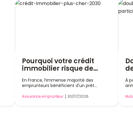
Pourquoi votre crédit
D
immobilier risque de
de
t
coûter plus cher en 2030 ?
et
En France, l’immense majorité des
À p
fo
emprunteurs bénéficient d'un prêt
ann
20
immobilier à taux fixe, un modèle qui
par
dre
garantit des mensualités stables pendant
pas
vo
Assurance emprunteur
30/07/2026
Mutu
tte
toute la durée du financement. Cette
tot
mu
spécificité française constitue un
jus
cer
véritable atout pour sécuriser le budget
con
des ménages. Pourtant, plusieurs
vis
, le
évolutions réglementaires européennes
fin
 et
pourraient progressivement modifier cet
mai