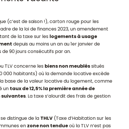
que (c’est de saison !), carton rouge pour les
cadre de la loi de finances 2023, un amendement
ant de la taxe sur les
logements à usage
ement
depuis au moins un an au 1
er
janvier de
 de 90 jours consécutifs par an.
u TLV concerne les
biens non meublés
situés
e 50 000 habitants) où la demande locative excède
ur la base de la valeur locative du logement, comme
ué un
taux de 12,5% la première année de
 suivantes
. La taxe s’alourdit des frais de gestion
i se distingue de la
THLV
(Taxe d’Habitation sur les
communes en
zone non tendue
où la TLV n’est pas