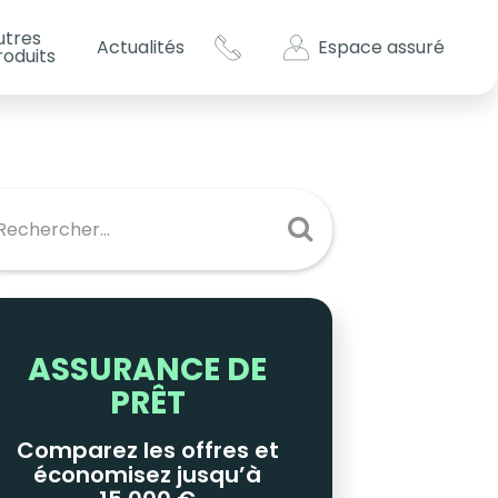
utres
Espace assuré
Actualités
roduits
s impôts ?
es
ASSURANCE DE
PRÊT
Comparez les offres et
économisez jusqu’à