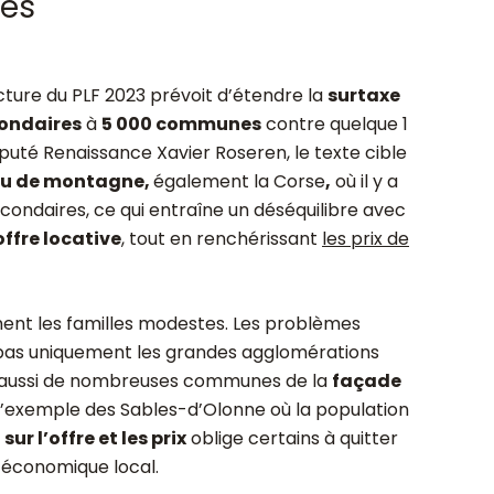
res
ure du PLF 2023 prévoit d’étendre la
surtaxe
condaires
à
5 000 communes
contre quelque 1
député Renaissance Xavier Roseren, le texte cible
 ou de montagne,
également la Corse
,
où il y a
condaires, ce qui entraîne un déséquilibre avec
offre locative
, tout en renchérissant
les prix de
ment les familles modestes. Les problèmes
pas uniquement les grandes agglomérations
s aussi de nombreuses communes de la
façade
l’exemple des Sables-d’Olonne où la population
sur l’offre et les prix
oblige certains à quitter
u économique local.