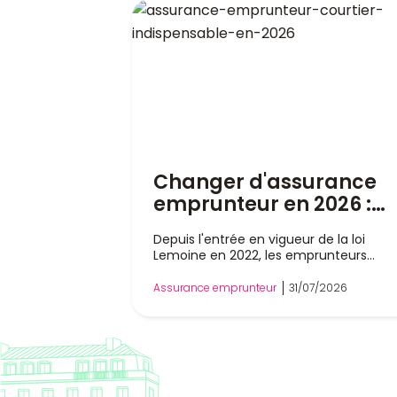
Changer d'assurance
emprunteur en 2026 :
pourquoi un courtier es
Depuis l'entrée en vigueur de la loi
indispensable
Lemoine en 2022, les emprunteurs
peuvent changer d'assurance de prêt
immobilier à tout moment, sans atten
Assurance emprunteur
31/07/2026
la date anniversaire de leur contrat. Ce
liberté a profondément modifié le
marché, mais dans la pratique, rempla
son assurance reste une démarche
technique. Entre l'analyse des garanties
respect de l'équivalence de couverture