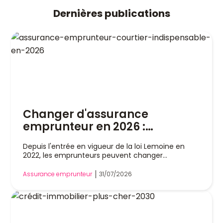
Dernières publications
Changer d'assurance
emprunteur en 2026 :
pourquoi un courtier est
Depuis l'entrée en vigueur de la loi Lemoine en
indispensable
2022, les emprunteurs peuvent changer
d'assurance de prêt immobilier à tout moment,
sans attendre la date anniversaire de leur contrat.
Assurance emprunteur
31/07/2026
Cette liberté a profondément modifié le marché,
mais dans la pratique, remplacer son assurance
reste une démarche technique. Entre l'analyse
des garanties, le respect de l'équivalence de
couverture et les échanges avec la banque, les