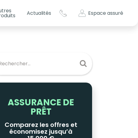
utres
Espace assuré
Actualités
roduits
s impôts ?
es
ASSURANCE DE
PRÊT
Comparez les offres et
économisez jusqu’à