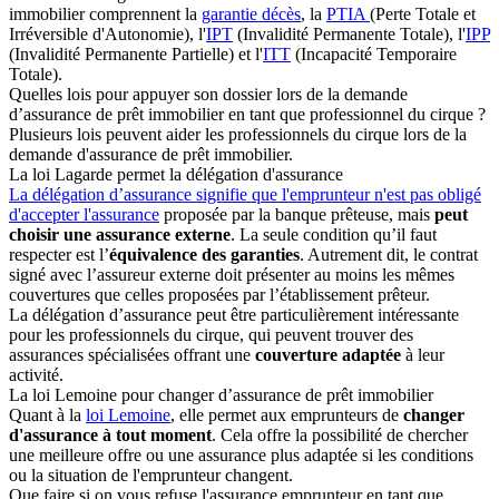
immobilier comprennent la
garantie décès
, la
PTIA
(Perte Totale et
Irréversible d'Autonomie), l'
IPT
(Invalidité Permanente Totale), l'
IPP
(Invalidité Permanente Partielle) et l'
ITT
(Incapacité Temporaire
Totale).
Quelles lois pour appuyer son dossier lors de la demande
d’assurance de prêt immobilier en tant que professionnel du cirque ?
Plusieurs lois peuvent aider les professionnels du cirque lors de la
demande d'assurance de prêt immobilier.
La loi Lagarde permet la délégation d'assurance
La délégation d’assurance signifie que l'emprunteur n'est pas obligé
d'accepter l'assurance
proposée par la banque prêteuse, mais
peut
choisir une assurance externe
. La seule condition qu’il faut
respecter est l’
équivalence des garanties
. Autrement dit, le contrat
signé avec l’assureur externe doit présenter au moins les mêmes
couvertures que celles proposées par l’établissement prêteur.
La délégation d’assurance peut être particulièrement intéressante
pour les professionnels du cirque, qui peuvent trouver des
assurances spécialisées offrant une
couverture adaptée
à leur
activité.
La loi Lemoine pour changer d’assurance de prêt immobilier
Quant à la
loi Lemoine
, elle permet aux emprunteurs de
changer
d'assurance à tout moment
. Cela offre la possibilité de chercher
une meilleure offre ou une assurance plus adaptée si les conditions
ou la situation de l'emprunteur changent.
Que faire si on vous refuse l'assurance emprunteur en tant que