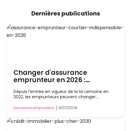
Dernières publications
Changer d'assurance
emprunteur en 2026 :
pourquoi un courtier est
Depuis l'entrée en vigueur de la loi Lemoine en
indispensable
2022, les emprunteurs peuvent changer
d'assurance de prêt immobilier à tout moment,
sans attendre la date anniversaire de leur contrat.
Assurance emprunteur
31/07/2026
Cette liberté a profondément modifié le marché,
mais dans la pratique, remplacer son assurance
reste une démarche technique. Entre l'analyse
des garanties, le respect de l'équivalence de