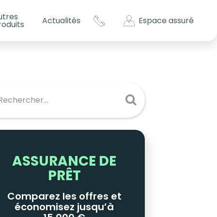
utres
Espace assuré
Actualités
roduits
s impôts ?
es
ASSURANCE DE
PRÊT
Comparez les offres et
économisez jusqu’à