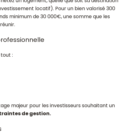
etez un logement, quelle que soit sa destination
nvestissement locatif). Pour un bien valorisé 300
onds minimum de 30 000€, une somme que les
réunir.
rofessionnelle
tout :
age majeur pour les investisseurs souhaitant un
raintes de gestion.
s