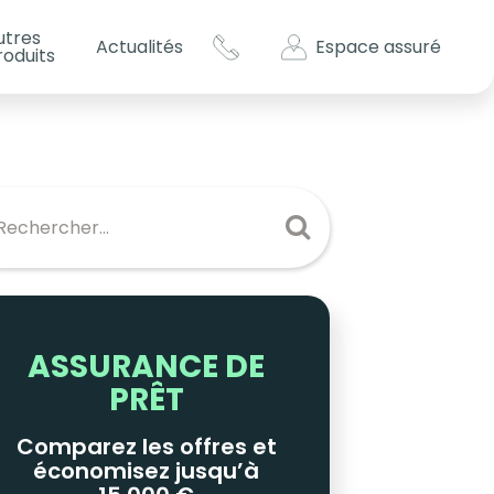
utres
Espace assuré
Actualités
roduits
s impôts ?
es
ASSURANCE DE
PRÊT
Comparez les offres et
économisez jusqu’à