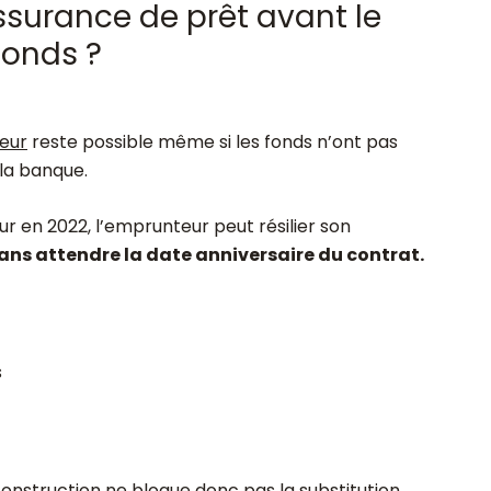
surance de prêt avant le
fonds ?
eur
reste possible même si les fonds n’ont pas
la banque.
r en 2022, l’emprunteur peut résilier son
ns attendre la date anniversaire du contrat.
s
 construction ne bloque donc pas la substitution