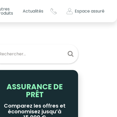
utres
Espace assuré
Actualités
roduits
s impôts ?
es
ASSURANCE DE
PRÊT
Comparez les offres et
économisez jusqu’à