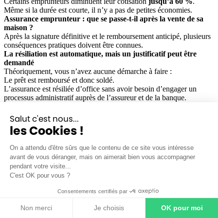
Certains emprunteurs diminuent leur cotisation
jusqu’à 60 %
.
Même si la durée est courte, il n’y a pas de petites économies.
Assurance emprunteur : que se passe-t-il après la vente de sa
maison ?
Après la signature définitive et le remboursement anticipé, plusieurs
conséquences pratiques doivent être connues.
La résiliation est automatique, mais un justificatif peut être
demandé
Théoriquement, vous n’avez aucune démarche à faire :
Le prêt est remboursé et donc soldé.
L’assurance est résiliée d’office sans avoir besoin d’engager un
processus administratif auprès de l’assureur et de la banque.
Cependant, certains assureurs demandent :
une
attestation de remboursement anticipé
Salut c'est nous...
ou la
notification de clôture du prêt.
les Cookies !
Conservez bien tous les documents remis par le notaire et la banque.
Que faire en cas de cotisations prélevées après la vente ?
On a attendu d'être sûrs que le contenu de ce site vous intéresse
Il arrive parfois qu’un prélèvement soit effectué
après la date de
avant de vous déranger, mais on aimerait bien vous accompagner
résiliation
.
pendant votre visite...
Vous pouvez alors demander :
C'est OK pour vous ?
un remboursement total
du trop perçu
un justificatif écrit de la résiliation
Consentements certifiés par
une actualisation de votre dossier
auprès de l’assureur.
Ces erreurs se règlent généralement en quelques jours.
Non merci
Je choisis
OK pour moi
Vente de sa maison et nouvel achat immobilier : comment ça