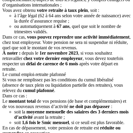
d’organisations internationales ;
Vous avez obtenu
votre retraite à taux plein
, soit :
à l’âge légal (62 à 64 ans selon votre année de naissance) avec
la durée d’assurance requise ;
ou automatiquement à
67 ans
, quel que soit le nombre de
trimestres validés.
Dans ce cas,
vous pouvez reprendre une activité immédiatement
,
chez tout employeur. Votre pension ne sera ni suspendue ni réduite,
quel que soit le montant de vos revenus.
À noter :
depuis le
1er novembre 2023
, si vous souhaitez
retravailler
chez votre dernier employeur
, vous devez toutefois
respecter un
délai de carence de 6 mois
après votre départ en
retraite.
Le cumul emploi-retraite plafonné
Si vous ne remplissez pas les conditions du cumul libéralisé
(absence de taux plein ou liquidation partielle des retraites), vous
relevez du
cumul plafonné
.
Dans ce cas :
Le
montant total
de vos pensions (de base et complémentaires) et
de vos nouveaux revenus d’activité
ne doit pas dépasser
:
soit la
moyenne mensuelle des salaires des 3 derniers mois
d’activité
avant la retraite ;
soit
1,6 fois le Smic mensuel
, si ce seuil est plus favorable.
En cas de dépassement, votre pension de retraite est
réduite ou