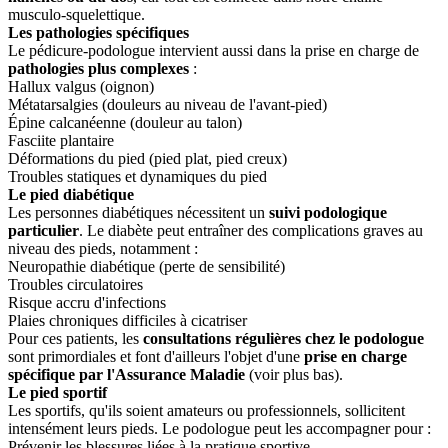
musculo-squelettique.
Les pathologies spécifiques
Le pédicure-podologue intervient aussi dans la prise en charge de
pathologies plus complexes
:
Hallux valgus (oignon)
Métatarsalgies (douleurs au niveau de l'avant-pied)
Épine calcanéenne (douleur au talon)
Fasciite plantaire
Déformations du pied (pied plat, pied creux)
Troubles statiques et dynamiques du pied
Le pied diabétique
Les personnes diabétiques nécessitent un
suivi podologique
particulier
. Le diabète peut entraîner des complications graves au
niveau des pieds, notamment :
Neuropathie diabétique (perte de sensibilité)
Troubles circulatoires
Risque accru d'infections
Plaies chroniques difficiles à cicatriser
Pour ces patients, les
consultations régulières chez le podologue
sont primordiales et font d'ailleurs l'objet d'une
prise en charge
spécifique par l'Assurance Maladie
(voir plus bas).
Le pied sportif
Les sportifs, qu'ils soient amateurs ou professionnels, sollicitent
intensément leurs pieds. Le podologue peut les accompagner pour :
Prévenir les blessures liées à la pratique sportive