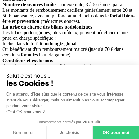
Nombre de séances limité
: par exemple, 3 à 6 séances par an
Les montants de remboursement oscillent généralement entre 20 et
50 € par séance, avec un plafond annuel inclus dans le
forfait bien-
être et prévention
(médecines douces).
La prise en charge des bilans podologiques
Les bilans podologiques, plus coûteux, peuvent bénéficier d'une
prise en charge spécifique :
Inclus dans le forfait podologie global
Ou bénéficiant d'un remboursement majoré (jusqu'à 70 € dans
certaines formules haut de gamme)
Conditions et exclusions
Attention cependant aux conditions et exclusions qui peuvent
s'appliquer :
Salut c'est nous...
Délai de carence :
période qui suit la souscription pendant laquelle
les Cookies !
les remboursements ne sont pas encore pris en charge.
Justificatifs spécifiques
: factures détaillées, parfois ordonnance
même si non exigée par l'Assurance Maladie
On a attendu d'être sûrs que le contenu de ce site vous intéresse
Réseaux de soins
: remboursements majorés si vous consultez un
avant de vous déranger, mais on aimerait bien vous accompagner
praticien partenaire de votre mutuelle
pendant votre visite...
Exclusions particulières
: certains soins esthétiques peuvent être
C'est OK pour vous ?
explicitement exclus
Comparaison entre différentes mutuelles
Consentements certifiés par
Les offres varient considérablement d'une mutuelle à l'autre :
Non merci
Je choisis
OK pour moi
Mutuelle traditionnelle
: offre généralement des forfaits annuels
modérés (80 à 150 €)