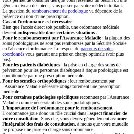
vous permet de consulter dès que vous ressentez un besoin ou une
gêne au niveau des pieds, sans passer par votre médecin traitant.
La question du
remboursement du podologue
va dépendre de la
présence ou non d’une prescription.
Cas où l'ordonnance est nécessaire
Bien que l'accès direct soit possible, une ordonnance médicale
devient
indispensable dans certaines situations
:
Pour le remboursement par l'Assurance Maladie
: la plupart des
soins podologiques ne sont pas remboursés par la Sécurité Sociale
en l'absence d'ordonnance. Le respect du
parcours de soins
coordonnés
vous garantit une prise en charge optimale (voir plus
bas).
Pour les patients diabétiques
: la prise en charge des soins de
prévention pour les personnes diabétiques à risque podologique est
conditionnée par une prescription médicale.
Pour les semelles orthopédiques
: leur remboursement par
l'Assurance Maladie nécessite obligatoirement une prescription
médicale.
Pour certaines pathologies spécifiques
reconnues par l'Assurance
Maladie comme nécessitant des soins podologiques.
L'importance de l'ordonnance pour le remboursement
L'ordonnance joue donc un rôle crucial dans l'
aspect financier de
votre consultation
. Sans elle, vous devrez généralement
assumer
l'intégralité des frais de consultation
, à moins que votre mutuelle
ne propose une prise en charge sans ordonnance.