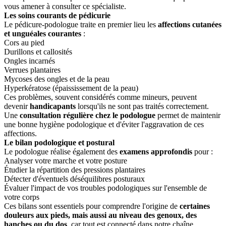
vous amener à consulter ce spécialiste.
Les soins courants de pédicurie
Le pédicure-podologue traite en premier lieu les
affections cutanées
et unguéales courantes
:
Cors au pied
Durillons et callosités
Ongles incarnés
Verrues plantaires
Mycoses des ongles et de la peau
Hyperkératose (épaississement de la peau)
Ces problèmes, souvent considérés comme mineurs, peuvent
devenir
handicapants
lorsqu'ils ne sont pas traités correctement.
Une
consultation régulière chez le podologue
permet de maintenir
une bonne hygiène podologique et d'éviter l'aggravation de ces
affections.
Le bilan podologique et postural
Le podologue réalise également des
examens approfondis
pour :
Analyser votre marche et votre posture
Étudier la répartition des pressions plantaires
Détecter d'éventuels déséquilibres posturaux
Évaluer l'impact de vos troubles podologiques sur l'ensemble de
votre corps
Ces bilans sont essentiels pour comprendre l'origine de
certaines
douleurs aux pieds, mais aussi au niveau des genoux, des
hanches ou du dos
, car tout est connecté dans notre chaîne