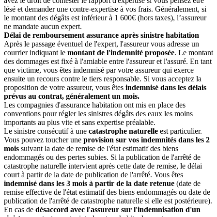
avez le droit de contester le rapport d'expertise si vous pensez être
lésé et demander une contre-expertise à vos frais. Généralement, si
le montant des dégâts est inférieur à 1 600€ (hors taxes), l’assureur
ne mandate aucun expert.
Délai de remboursement assurance après sinistre habitation
Après le passage éventuel de l'expert, l'assureur vous adresse un
courrier indiquant le
montant de l'indemnité proposée
. Le montant
des dommages est fixé à l'amiable entre l'assureur et l'assuré. En tant
que victime, vous êtes indemnisé par votre assureur qui exerce
ensuite un recours contre le tiers responsable. Si vous acceptez la
proposition de votre assureur, vous êtes
indemnisé dans les délais
prévus au contrat, généralement un mois.
Les compagnies d'assurance habitation ont mis en place des
conventions pour régler les sinistres dégâts des eaux les moins
importants au plus vite et sans expertise préalable.
Le sinistre consécutif à une
catastrophe naturelle
est particulier.
Vous pouvez toucher une
provision sur vos indemnités dans les 2
mois
suivant la date de remise de l'état estimatif des biens
endommagés ou des pertes subies. Si la publication de l'arrêté de
catastrophe naturelle intervient après cette date de remise, le délai
court à partir de la date de publication de l'arrêté. Vous êtes
indemnisé dans les 3 mois à partir de la date retenue
(date de
remise effective de l'état estimatif des biens endommagés ou date de
publication de l'arrêté de catastrophe naturelle si elle est postérieure).
En cas de
désaccord avec l'assureur sur l'indemnisation d'un