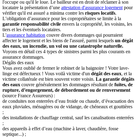
l'occupe ou qu'il le loue. Le bailleur est en droit de réclamer à son
locataire la présentation d’une
attestation d'assurance logement
pour
vérifier qu'il est assuré a minima contre les
risques locatifs
.
L’obligation d’assurance pour les copropriétaires se limite à la
garantie responsabilité civile
envers la copropriété, les voisins, les
tiers et les éventuels locataires.
L'
assurance habitation
couvre divers dommages qui pourraient
affecter le logement et les biens de l'assuré, parmi lesquels
un dégât
des eaux, un incendie, un vol ou une catastrophe naturelle.
Voyons en détail ces 4 types de sinistres parmi les plus courants en
assurance dommages.
Dégâts des eaux
Vous avez oublié de fermer le robinet de la baignoire ! Votre lave-
linge est défectueux ! Vous voilà victime d'un
dégât des eaux
, et la
victime collatérale est bien souvent votre voisin.
La garantie dégâts
des eaux
couvre généralement les dommages résultant de
fuites, de
rupture, d’engorgement, de débordement ou de renversement
(source France Assureurs) :
de conduites non enterrées d’eau froide ou chaude, d’évacuation des
eaux pluviales, ménagères ou de vidange, de chéneaux et gouttières
;
des installations de chauffage central, sauf les canalisations enterrées
;
des appareils à effet d’eau (machine à laver, chaudière, fosse
septique...) ;