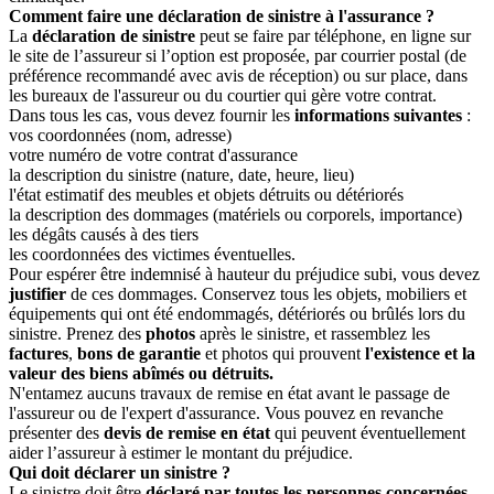
Comment faire une déclaration de sinistre à l'assurance ?
La
déclaration de sinistre
peut se faire par téléphone, en ligne sur
le site de l’assureur si l’option est proposée, par courrier postal (de
préférence recommandé avec avis de réception) ou sur place, dans
les bureaux de l'assureur ou du courtier qui gère votre contrat.
Dans tous les cas, vous devez fournir les
informations suivantes
:
vos coordonnées (nom, adresse)
votre numéro de votre contrat d'assurance
la description du sinistre (nature, date, heure, lieu)
l'état estimatif des meubles et objets détruits ou détériorés
la description des dommages (matériels ou corporels, importance)
les dégâts causés à des tiers
les coordonnées des victimes éventuelles.
Pour espérer être indemnisé à hauteur du préjudice subi, vous devez
justifier
de ces dommages. Conservez tous les objets, mobiliers et
équipements qui ont été endommagés, détériorés ou brûlés lors du
sinistre. Prenez des
photos
après le sinistre, et rassemblez les
factures
,
bons de garantie
et photos qui prouvent
l'existence et la
valeur des biens abîmés ou détruits.
N'entamez aucuns travaux de remise en état avant le passage de
l'assureur ou de l'expert d'assurance. Vous pouvez en revanche
présenter des
devis de remise en état
qui peuvent éventuellement
aider l’assureur à estimer le montant du préjudice.
Qui doit déclarer un sinistre ?
Le sinistre doit être
déclaré par toutes les personnes concernées
,