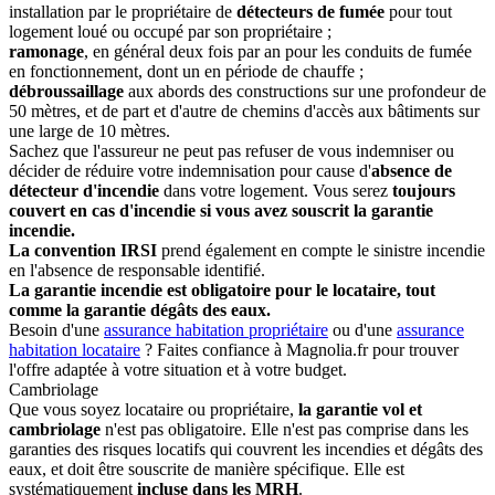
installation par le propriétaire de
détecteurs de fumée
pour tout
logement loué ou occupé par son propriétaire ;
ramonage
, en général deux fois par an pour les conduits de fumée
en fonctionnement, dont un en période de chauffe ;
débroussaillage
aux abords des constructions sur une profondeur de
50 mètres, et de part et d'autre de chemins d'accès aux bâtiments sur
une large de 10 mètres.
Sachez que l'assureur ne peut pas refuser de vous indemniser ou
décider de réduire votre indemnisation pour cause d'
absence de
détecteur d'incendie
dans votre logement. Vous serez
toujours
couvert en cas d'incendie si vous avez souscrit la garantie
incendie.
La convention IRSI
prend également en compte le sinistre incendie
en l'absence de responsable identifié.
La garantie incendie est obligatoire pour le locataire, tout
comme la garantie dégâts des eaux.
Besoin d'une
assurance habitation propriétaire
ou d'une
assurance
habitation locataire
? Faites confiance à Magnolia.fr pour trouver
l'offre adaptée à votre situation et à votre budget.
Cambriolage
Que vous soyez locataire ou propriétaire,
la garantie vol et
cambriolage
n'est pas obligatoire. Elle n'est pas comprise dans les
garanties des risques locatifs qui couvrent les incendies et dégâts des
eaux, et doit être souscrite de manière spécifique. Elle est
systématiquement
incluse dans les MRH
.