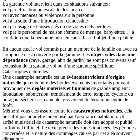
La garantie vol intervient dans les situations suivantes :
vol par effraction ou escalade des locaux
vol avec menaces ou violences sur la personne
vol à la suite d’une introduction clandestine
vol par usage de fausses clés ou de vraies clefs perdues
vol par le personnel de maison (femme de ménage, baby-sitter...), à
condition que la personne mise en cause fasse l’objet d’une plainte.
En aucun cas, le vol commis par un membre de la famille ou avec sa
complicité n'est couverte par la garantie. Les
objets volés dans une
dépendance
(cave, garage, abri de jardin) ne sont pas couverts sauf
extension de la garantie vol ou d’une garantie spécifique.
Catastrophes naturelles
Une catastrophe naturelle est un
événement violent d’origine
naturelle
qui engendre des bouleversements importants pouvant
provoquer des
dégâts matériels et humains
de grande ampleur :
inondation, submersion, tremblement de terre, tempête, cyclone ou
ouragan, sécheresse, canicule, glissement de terrain, incendie de
forêt.
Même si vous êtes assuré contre les
catastrophes naturelles
, cela
ne suffit pas pour être indemnisé par l'assurance habitation. Un
arrêté ministériel de catastrophe naturelle doit être adopté et publié
au Journal Officiel. Le texte précise les zones touchées, les périodes
concernées et la nature des dommages causés par cet aléa souvent
climatique.