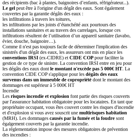
des récipients (bac à plantes, baignoires d’enfants, réfrigérateur...).
Le gel
peut être à l'origine d'un dégât des eaux. Sont également
couvertes par la garantie dégâts des eaux :
les infiltrations à travers les toitures,
les infiltrations par les joints d’étanchéité aux pourtours des
installations sanitaires et au travers des carrelages, lorsque ces
infiltrations résultent de l’utilisation d’un appareil sanitaire (lavabo,
évier, douche, baignoire…).
Comme il n'est pas toujours facile de déterminer l'implication des
sinistrés d'un dégât des eaux, les assureurs ont mis en place les
conventions IRSI
(ex-CIDRE) et
CIDE COP
pour faciliter la
gestion de ce type de sinistre. La convention IRSI entre en jeu pour
les dégâts des eaux dont
le montant n'excède pas 5 000€ HT
. La
convention CIDE COP s'applique pour les
dégâts des eaux
survenus dans un immeuble de copropriété
dont le montant des
dommages est supérieur à 5 000€ HT
Incendie
Les
risques incendie et explosion
font partie des risques couverts
par l'assurance habitation obligatoire pour les locataires. En tant que
propriétaire occupant, vous êtes couvert contre les risques d'incendie
et d'explosion si vous avez souscrit une
multirisques habitation
(MRH). Les dommages
causés par la fumée et la foudre
sont
égalgement couverts par la garantie incendie.
La réglementation impose des mesures obligatoires de prévention
des incendies :