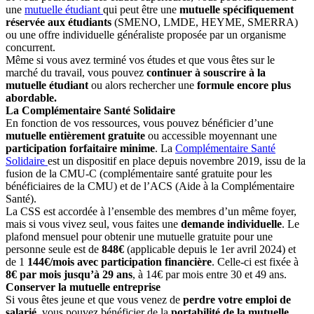
une
mutuelle étudiant
qui peut être une
mutuelle spécifiquement
réservée aux étudiants
(SMENO, LMDE, HEYME, SMERRA)
ou une offre individuelle généraliste proposée par un organisme
concurrent.
Même si vous avez terminé vos études et que vous êtes sur le
marché du travail, vous pouvez
continuer à souscrire à la
mutuelle étudiant
ou alors rechercher une
formule encore plus
abordable.
La Complémentaire Santé Solidaire
En fonction de vos ressources, vous pouvez bénéficier d’une
mutuelle entièrement gratuite
ou accessible moyennant une
participation forfaitaire minime
. La
Complémentaire Santé
Solidaire
est un dispositif en place depuis novembre 2019, issu de la
fusion de la CMU-C (complémentaire santé gratuite pour les
bénéficiaires de la CMU) et de l’ACS (Aide à la Complémentaire
Santé).
La CSS est accordée à l’ensemble des membres d’un même foyer,
mais si vous vivez seul, vous faites une
demande individuelle
. Le
plafond mensuel pour obtenir une mutuelle gratuite pour une
personne seule est de
848€
(applicable depuis le 1
er
avril 2024) et
de 1
144€/mois avec participation financière
. Celle-ci est fixée à
8€ par mois jusqu’à 29 ans
, à 14€ par mois entre 30 et 49 ans.
Conserver la mutuelle entreprise
Si vous êtes jeune et que vous venez de
perdre votre emploi de
salarié
, vous pouvez bénéficier de la
portabilité de la mutuelle