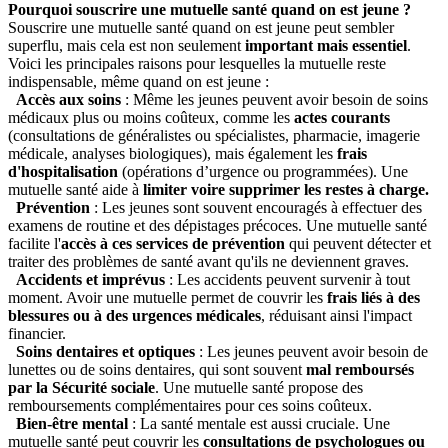
Pourquoi souscrire une mutuelle santé quand on est jeune ?
Souscrire une mutuelle santé quand on est jeune peut sembler
superflu, mais cela est non seulement
important mais essentiel
.
Voici les principales raisons pour lesquelles la mutuelle reste
indispensable, même quand on est jeune :
Accès aux soins
: Même les jeunes peuvent avoir besoin de soins
médicaux plus ou moins coûteux, comme les
actes courants
(consultations de généralistes ou spécialistes, pharmacie, imagerie
médicale, analyses biologiques), mais également les
frais
d'hospitalisation
(opérations d’urgence ou programmées). Une
mutuelle santé aide à
limiter voire supprimer les restes à charge.
Prévention
: Les jeunes sont souvent encouragés à effectuer des
examens de routine et des dépistages précoces. Une mutuelle santé
facilite l'
accès à ces services de prévention
qui peuvent détecter et
traiter des problèmes de santé avant qu'ils ne deviennent graves.
Accidents et imprévus
: Les accidents peuvent survenir à tout
moment. Avoir une mutuelle permet de couvrir les
frais liés à des
blessures ou à des urgences médicales
, réduisant ainsi l'impact
financier.
Soins dentaires et optiques
: Les jeunes peuvent avoir besoin de
lunettes ou de soins dentaires, qui sont souvent
mal remboursés
par la Sécurité sociale
. Une mutuelle santé propose des
remboursements complémentaires pour ces soins coûteux.
Bien-être mental
: La santé mentale est aussi cruciale. Une
mutuelle santé peut couvrir les
consultations de psychologues ou