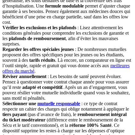
généraliste, les soins dentaires de base et la couverture des frais
d’hospitalisation. Une
formule modulable
permet d’ajuster chaque
garantie à ses besoins. Pensez également aux médecines douces qui
bénéficient d’une prise en charge partielle, sauf dans les offres low
cost.
Vérifier les exclusions et les plafonds
: Lisez attentivement les
conditions générales pour comprendre les exclusions de garantie et
les
plafonds de remboursement
, afin d’éviter les mauvaises
surprises.
Regarder les offres spéciales jeunes
: De nombreuses mutuelles
proposent des offres spécifiques pour les jeunes ou les étudiants,
souvent à des
tarifs réduits
. Là encore, un comparateur en ligne est
l’outil simple, rapide et gratuit qui vous donne accès aux
meilleures
offres du marché
.
Réviser annuellement
: Les besoins de santé peuvent évoluer.
Pensez à questionner votre contrat chaque année pour vous assurer
qu’il reste
adapté et compétitif
. Après un an d’engagement, vous
pouvez résilier votre mutuelle individuelle quand vous le souhaitez,
sans motif ni pénalités.
Sélectionner une
mutuelle responsable
: ce type de contrat
respecte un cahier des charges qui oblige notamment à appliquer le
tiers payant
(pas d’avance de frais), le
remboursement intégral
du ticket modérateur
(différence entre le remboursement de la
Sécu et le tarif conventionné), et la
réforme 100% Santé
. Ce
dispositif supprime les restes à charge sur les dépenses d’optique