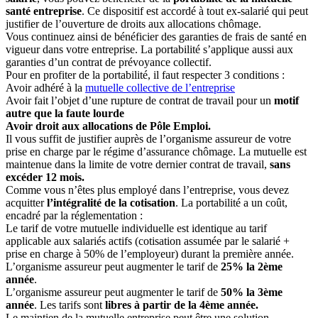
santé entreprise
. Ce dispositif est accordé à tout ex-salarié qui peut
justifier de l’ouverture de droits aux allocations chômage.
Vous continuez ainsi de bénéficier des garanties de frais de santé en
vigueur dans votre entreprise. La portabilité s’applique aussi aux
garanties d’un contrat de prévoyance collectif.
Pour en profiter de la portabilité, il faut respecter 3 conditions :
Avoir adhéré à la
mutuelle collective de l’entreprise
Avoir fait l’objet d’une rupture de contrat de travail pour un
motif
autre que la faute lourde
Avoir droit aux allocations de Pôle Emploi.
Il vous suffit de justifier auprès de l’organisme assureur de votre
prise en charge par le régime d’assurance chômage. La mutuelle est
maintenue dans la limite de votre dernier contrat de travail,
sans
excéder 12 mois.
Comme vous n’êtes plus employé dans l’entreprise, vous devez
acquitter
l’intégralité de la cotisation
. La portabilité a un coût,
encadré par la réglementation :
Le tarif de votre mutuelle individuelle est identique au tarif
applicable aux salariés actifs (cotisation assumée par le salarié +
prise en charge à 50% de l’employeur) durant la première année.
L’organisme assureur peut augmenter le tarif de
25% la 2ème
année
.
L’organisme assureur peut augmenter le tarif de
50% la 3ème
année
. Les tarifs sont
libres à partir de la 4ème année.
Le maintien de la mutuelle entreprise peut être une solution