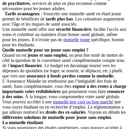
de psychiatres
, services de plus en plus reconnus comme
nécessaires pour les jeunes adultes.
Tarifs avantageux
: Souscrire une mutuelle santé en étant jeune
permet de bénéficier de
tarifs plus bas
. Les cotisations augmentent
avec l'âge et les risques de santé associés.
Une mutuelle santé offre une
sécurité financière
, facilite l'accès aux
soins et contribue au maintien d'une bonne santé globale, même
pour les jeunes. Il n’existe pas de
mutuelle jeune
spécifique, hormis
pour les étudiants.
Quelle mutuelle pour un jeune sans emploi ?
Quand on est
jeune et sans emploi,
on peut être tenté de mettre de
côté la question de la couverture santé complémentaire compte tenu
de l’
impact financier
. Le budget est davantage tourné vers les
dépenses du quotidien (se loger, se nourrir, se déplacer, etc.) plutôt
que vers une
assurance à fonds perdus comme la mutuelle.
L’Assurance Maladie ne rembourse pas l’intégralité des frais de
santé. Sans complémentaire, vous êtes
exposé à des restes à charge
importants voire rédhibitoires
qui pourraient vous faire
renoncer
à des soins
. À la longue, vous compromettez votre santé globale.
Vous pouvez accéder à une
mutuelle low cost ou bon marché
que
vous soyez étudiant ou en recherche d’emploi. La réglementation a
par ailleurs renforcé les
droits des ex-salariés
. Voyons en détails les
différentes solutions de mutuelle pour jeune sans emploi.
La mutuelle étudiant
Si vous poursuivez des études supérieures, vous pouvez accéder à