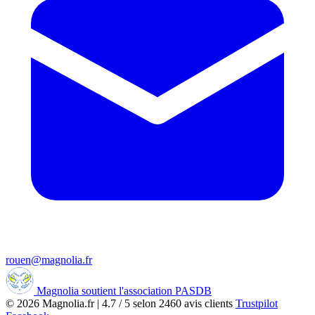
rouen@magnolia.fr
Magnolia soutient l'association PASDB
© 2026
Magnolia.fr
|
4.7
/
5
selon
2460
avis clients
Trustpilot