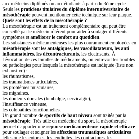
aux médecins diplômés ou aux étudiants à partir du 3ème cycle.
Seuls les
praticiens titulaires du diplôme interuniversitaire de
mésothérapie
peuvent mentionner cette technique sur leur plaque.
Quels sont les effets de la mésothérapie ?
La mésothérapie est un traitement complémentaire qui peut être
conseillé par le médecin référent pour aider à soulager différents
symptômes et
améliorer le confort au quotidien
.
Les substances médicamenteuses les plus couramment employées en
mésothérapie
sont
les antalgiques, les vasodilatateurs, les anti-
inflammatoires, les décontracturants,
les cicatrisants. À
l'évocation de ces familles de médicaments, on entrevoit les troubles
ou pathologies pour lesquels la mésothérapie est indiquée (liste non
exhaustive) :
les rhumatismes,
les traumatismes articulaires,
les problèmes musculaires,
les migraines,
les douleurs dorsales (lombalgie, cervicalgie),
l'insuffisance veineuse,
les colopathies fonctionnelles.
Un grand nombre de
sportifs de haut niveau
sont traités par la
mésothérapie
. Très utile en médecine du sport, la mésothérapie
permet d'apporter une
réponse médicamenteuse rapide et efficace
pour soulager et soigner les
affections traumatiques articulaires
telles que les entorses, les tendinites, les contractures, les