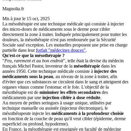
Magnolia.fr
Mis à jour le
15 oct, 2025
La mésothérapie est une technique médicale qui consiste à injecter
des micro-doses de médicaments sous le derme pour cibler
directement la zone à traiter. Indiquée principalement pour traiter les
douleurs, la mésothérapie n'est pas remboursée par la Sécurité
Sociale sauf exception. Les mutuelles proposent une prise en charge
partielle dans leur
forfait "médecines douces"
.
Qu'est-ce que la mésothérapie ?
"
Peu, rarement et au bon endroit
", telle était la devise du médecin
français Michel Pastor, inventeur de la
mésothérapie
dans les
années 1950. Cette technique médicale consiste à
injecter des
médicaments sous la peau
, au niveau de la zone à traiter, afin
d'éviter que ces substances ne circulent dans le sang et atteignent des
organes vitaux comme l'estomac et le foie. L'objectif de la
mésothérapie est de
minimiser les effets secondaires
des
médicaments par une
injection ciblée à dose réduite
.
Au moyen de petites seringues à usage unique, utilisées par
technique manuelle ou assistée (injecteur électronique), le
mésothérapeute injecte les
médicaments à la profondeur choisie
en fonction de la couche de peau qu'il veut cibler (épiderme, derme
superficiel ou profond, hypoderme).
En France, la mésothérapie est enseignée en faculté de médecine