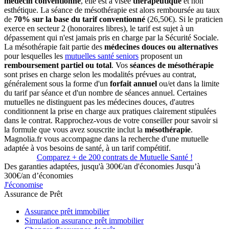
médecin conventionné
, elle est à visée
thérapeutique
et non
esthétique. La séance de mésothérapie est alors remboursée au taux
de
70% sur la base du tarif conventionné
(26,50€). Si le praticien
exerce en secteur 2 (honoraires libres), le tarif est sujet à un
dépassement qui n'est jamais pris en charge par la Sécurité Sociale.
La mésothérapie fait partie des
médecines douces ou alternatives
pour lesquelles les
mutuelles santé seniors
proposent un
remboursement partiel ou total
. Vos
séances de mésothérapie
sont prises en charge selon les modalités prévues au contrat,
généralement sous la forme d'un
forfait annuel
ou/et dans la limite
du tarif par séance et d'un nombre de séances annuel. Certaines
mutuelles ne distinguent pas les médecines douces, d'autres
conditionnent la prise en charge aux pratiques clairement stipulées
dans le contrat. Rapprochez-vous de votre conseiller pour savoir si
la formule que vous avez souscrite inclut la
mésothérapie
.
Magnolia.fr vous accompagne dans la recherche d'une mutuelle
adaptée à vos besoins de santé, à un tarif compétitif.
Comparez + de 200 contrats de Mutuelle Santé !
Des garanties adaptées, jusqu'à 300€/an d'économies
Jusqu’à
300€/an d’économies
J'économise
Assurance de Prêt
Assurance prêt immobilier
Simulation assurance prêt immobilier