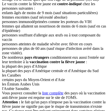
Le vaccin contre la fièvre jaune est
contre-indiqué
chez les
personnes suivantes :
enfants âgés de moins de 9 mois (sauf situations particulières)
femmes enceintes (sauf nécessité absolue)
personnes immunodéprimées comme les porteurs du VIH
femmes qui allaitent un nourrisson de moins de 6 mois (sauf en cas
d'épidémie)
personnes souffrant d'allergie aux œufs ou à tout composant du
vaccin
personnes atteintes de maladie sévère avec fièvre en cours
personnes de plus de 60 ans (sauf risque d'infection avéré dans la
zone visitée).
De nombreux
pays étrangers
conditionnent eux aussi l'entrée sur
leur territoire à la
vaccination contre la fièvre jaune
:
la plupart des pays d'Afrique
la plupart des pays d'Amérique centrale et d'Amérique du Sud
les Caraïbes
certains pays du Moyen-Orient et d'Asie
les Émirats Arabes Unis
l'Arabie Saoudite.
Vous pouvez consulter la
liste complète
des pays où la vaccination
anti-fièvre jaune est requise sur le site de l'OMS.
Attention :
le fait qu'un pays n'impose pas la vaccination contre la
fièvre jaune ne signifie pas que le risque de transmission n'existe
pas. Ce risque peut être présent uniquement dans certaines régions