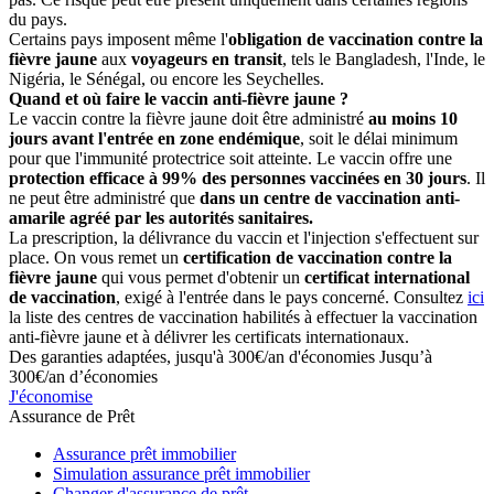
du pays.
Certains pays imposent même l'
obligation de vaccination contre la
fièvre jaune
aux
voyageurs en transit
, tels le Bangladesh, l'Inde, le
Nigéria, le Sénégal, ou encore les Seychelles.
Quand et où faire le vaccin anti-fièvre jaune ?
Le vaccin contre la fièvre jaune doit être administré
au moins 10
jours avant l'entrée en zone endémique
, soit le délai minimum
pour que l'immunité protectrice soit atteinte. Le vaccin offre une
protection efficace à 99% des personnes vaccinées en 30 jours
. Il
ne peut être administré que
dans un centre de vaccination anti-
amarile agréé par les autorités sanitaires.
La prescription, la délivrance du vaccin et l'injection s'effectuent sur
place. On vous remet un
certification de vaccination contre la
fièvre jaune
qui vous permet d'obtenir un
certificat international
de vaccination
, exigé à l'entrée dans le pays concerné. Consultez
ici
la liste des centres de vaccination habilités à effectuer la vaccination
anti-fièvre jaune et à délivrer les certificats internationaux.
Des garanties adaptées, jusqu'à 300€/an d'économies
Jusqu’à
300€/an d’économies
J'économise
Assurance de Prêt
Assurance prêt immobilier
Simulation assurance prêt immobilier
Changer d'assurance de prêt