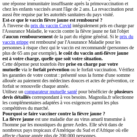
une réponse immunitaire insuffisante après la primovaccination et
chez les enfants vaccinés avant l'âge de 2 ans. La revaccination peut
aussi être requise par les autorités sanitaires du pays visité.
Est-ce que le vaccin fièvre jaune est remboursé ?
À l'inverse du
prix du vaccin Covid
intégralement pris en charge par
l'Assurance Maladie, le vaccin contre la fièvre jaune ne fait l'objet
d'
aucun remboursement
de la part du régime général. Si le
prix du
vaccin grippe
est remboursé par l'Assurance Maladie pour les
personnes à risque chez qui le vaccin est recommandé (personnes de
plus de 65 ans par exemple),
le coût du vaccin anti-fièvre jaune
est à votre charge, quelle que soit votre situation.
Cette dépense peut toutefois être
prise en charge par votre
mutuelle
via le
forfait prévention
ou le forfait vaccination. Vérifiez
les garanties de votre contrat : présenté sous la forme d'une somme
allouée au paiement des médecines douces et actes de prévention, ce
forfait se renouvelle chaque année.
Utilisez un
comparateur mutuelle santé
pour bénéficier de
plusieurs
devis détaillés
correspondant à vos besoins. Magnolia.fr sélectionne
les complémentaires adaptées à vos exigences parmi les plus
compétitives du marché.
Pourquoi se faire vacciner contre la fièvre jaune ?
La fièvre jaune
est une maladie due au virus amaril transmise à
l'homme par les moustiques du genre Aedes. Elle sévit dans de
nombreux pays tropicaux d'Amérique du Sud et d'Afrique où elle
affecte chaque année plus de 200 000 personnes.