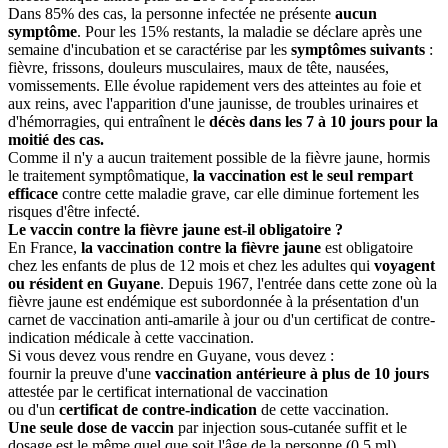
Dans 85% des cas, la personne infectée ne présente
aucun
symptôme
. Pour les 15% restants, la maladie se déclare après une
semaine d'incubation et se caractérise par les
symptômes suivants
:
fièvre, frissons, douleurs musculaires, maux de tête, nausées,
vomissements. Elle évolue rapidement vers des atteintes au foie et
aux reins, avec l'apparition d'une jaunisse, de troubles urinaires et
d'hémorragies, qui entraînent le
décès dans les 7 à 10 jours pour la
moitié des cas.
Comme il n'y a aucun traitement possible de la fièvre jaune, hormis
le traitement symptômatique,
la vaccination est le seul rempart
efficace
contre cette maladie grave, car elle diminue fortement les
risques d'être infecté.
Le vaccin contre la fièvre jaune est-il obligatoire ?
En France,
la vaccination contre la fièvre jaune
est obligatoire
chez les enfants de plus de 12 mois et chez les adultes qui
voyagent
ou résident en Guyane
. Depuis 1967, l'entrée dans cette zone où la
fièvre jaune est endémique est subordonnée à la présentation d'un
carnet de vaccination anti-amarile à jour ou d'un certificat de contre-
indication médicale à cette vaccination.
Si vous devez vous rendre en Guyane, vous devez :
fournir la preuve d'une
vaccination antérieure à plus de 10 jours
attestée par le certificat international de vaccination
ou d'un
certificat de contre-indication
de cette vaccination.
Une seule dose de vaccin
par injection sous-cutanée suffit et le
dosage est le même quel que soit l'âge de la personne (0,5 ml).