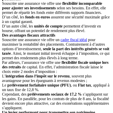
Souscrire une assurance vie offre une
flexibilité incomparable
pour ajuster ses investissements
selon ses besoins. En effet, elle
permet de répartir les fonds entre différents supports financiers.
D’un côté, les
fonds en euros
assurent une sécurité maximale grâce
à un capital garanti.
D’un autre côté, les
unités de compte
permettent d’investir en
bourse, offrant un potentiel de rendement plus élevé.
Des avantages fiscaux attractifs
Souscrire une assurance vie offre un
cadre fiscal idéal
pour
maximiser la rentabilité des placements. Contrairement à d’autres
options d’investissement,
seule la part des intérêts générés se voit
taxée
. Ainsi, le montant initial investi échappe à l’imposition, ce qui
permet des rendements plus élevés à long terme.
Par ailleurs, l’assurance vie offre une
flexibilité fiscale unique lors
des retraits
de capital. En effet, l’administration fiscale laisse le
choix entre 2 modes d’imposition :
L’
intégration dans l’impôt sur le revenu
, souvent plus
avantageuse pour les épargnants à revenus modestes ;
Le
prélèvement forfaitaire unique (PFU)
, ou
Flat tax
, appliqué à
un taux fixe de 12,8 %.
Cependant, des
prélèvements sociaux de 17,2 %
s’appliquent sur
les gains. En parallèle, pour les contrats de plus de 8 ans, la fiscalité
devient encore plus attractive, car des exonérations supplémentaires
s’appliquent.
Un levier performant pour transmettre son patrimoine