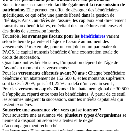
Souscrire une assurance vie
facilite également la transmission de
patrimoine.
Elle permet, en effet, de désigner des bénéficiaires
spécifiques, ce qui offre une grande liberté dans la gestion de
l’héritage. Ainsi, au décès de l’assuré, les capitaux sont directement
transmis aux bénéficiaires, en évitant des procédures coûteuses et
des droits de succession lourds.
Toutefois, les
avantages fiscaux pour les
bénéficiaires
varient
selon le lien de parenté et l’âge de l’assuré au moment des
versements. Par exemple, pour un conjoint ou un partenaire de
PACS, le capital transmis bénéficie d’une exonération totale de
droits de succession.
Quant aux autres bénéficiaires, l’imposition dépend de l’âge de
l’assuré au moment des versements :
Pour les
versements effectués avant 70 ans
: Chaque bénéficiaire
bénéficie d’un abattement de 152 500 €, et les montants supérieurs
sont taxés à 20 %, puis à 31,25 % au-delà d’un certain seuil ;
Pour les
versements après 70 ans
: Un abattement global de 30 500
€ s’applique, réparti entre tous les bénéficiaires. À partir de ce seuil,
les sommes intègrent la succession, sauf les intérêts capitalisés qui
restent exonérés.
Souscrire une assurance vie : vers qui se tourner ?
Pour souscrire une assurance vie,
plusieurs types d’organismes
se
tiennent à disposition selon les attentes et le degré
d’accompagnement recherché :
Les
banques
: Elles proposent généralement des assurances vie