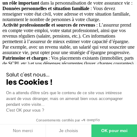
un rôle important
dans la personnalisation de votre assurance vie :
Données personnelles et situation familiale
: Vous devez
renseigner votre état civil, votre adresse et votre situation familiale,
notamment le nombre de personnes à votre charge.
Activité professionnelle et sources de revenus
: L’assureur prend
en compte votre emploi, votre statut professionnel, ainsi que vos
revenus réguliers (salaire, pensions, etc.). Ces informations
permettent à l’assureur de mieux estimer votre capacité d’épargne.
Par exemple, avec un revenu stable, un salarié qui veut souscrire une
assurance vie, peut opter pour une stratégie d’épargne progressive.
Patrimoine et charges
: Vos placements existants (immobilier, parts
de SCPI, etc.) et vos dépenses récurrentes (loyer, charges courantes)
influencent également votre profil d’épargnant. Ainsi, ces
Salut c'est nous...
informations garantissent que votre contrat respecte votre budget et
les Cookies !
vos objectifs patrimoniaux.
Expérience et connaissance financière
: L’assureur tient également
en compte votre expérience financière pour évaluer votre tolérance
On a attendu d'être sûrs que le contenu de ce site vous intéresse
au risque. En général, un débutant choisira probablement la sécurité
avant de vous déranger, mais on aimerait bien vous accompagner
d’un fonds en euros, tandis qu’un investisseur plus averti pourrait
pendant votre visite...
opter pour des unités de compte avec des perspectives de rendement
C'est OK pour vous ?
plus élevées.
Ces éléments permettent à l’assureur de
cerner votre capacité
Consentements certifiés par
d’épargne et d’investissement.
Ainsi, il ajuste ses propositions
selon votre situation. Une personne proche de la retraite pourra
Non merci
Je choisis
OK pour moi
bénéficier d’options sécurisées, tandis qu’un jeune actif pourrait