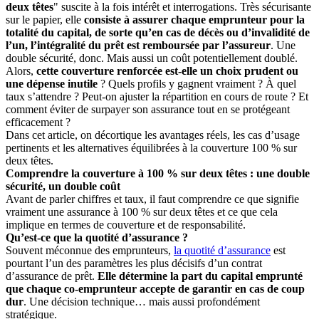
deux têtes
" suscite à la fois intérêt et interrogations. Très sécurisante
sur le papier, elle
consiste à assurer chaque emprunteur pour la
totalité du capital, de sorte qu’en cas de décès ou d’invalidité de
l’un, l’intégralité du prêt est remboursée par l’assureur
. Une
double sécurité, donc. Mais aussi un coût potentiellement doublé.
Alors,
cette couverture renforcée est-elle un choix prudent ou
une dépense inutile
? Quels profils y gagnent vraiment ? À quel
taux s’attendre ? Peut-on ajuster la répartition en cours de route ? Et
comment éviter de surpayer son assurance tout en se protégeant
efficacement ?
Dans cet article, on décortique les avantages réels, les cas d’usage
pertinents et les alternatives équilibrées à la couverture 100 % sur
deux têtes.
Comprendre la couverture à 100 % sur deux têtes : une double
sécurité, un double coût
Avant de parler chiffres et taux, il faut comprendre ce que signifie
vraiment une assurance à 100 % sur deux têtes et ce que cela
implique en termes de couverture et de responsabilité.
Qu’est-ce que la quotité d’assurance ?
Souvent méconnue des emprunteurs,
la quotité d’assurance
est
pourtant l’un des paramètres les plus décisifs d’un contrat
d’assurance de prêt.
Elle détermine la part du capital emprunté
que chaque co-emprunteur accepte de garantir en cas de coup
dur
. Une décision technique… mais aussi profondément
stratégique.