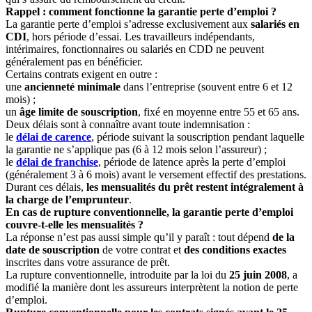
Rappel : comment fonctionne la garantie perte d’emploi ?
La garantie perte d’emploi s’adresse exclusivement aux
salariés en
CDI
, hors période d’essai. Les travailleurs indépendants,
intérimaires, fonctionnaires ou salariés en CDD ne peuvent
généralement pas en bénéficier.
Certains contrats exigent en outre :
une
ancienneté minimale
dans l’entreprise (souvent entre 6 et 12
mois) ;
un
âge limite de souscription
, fixé en moyenne entre 55 et 65 ans.
Deux délais sont à connaître avant toute indemnisation :
le
délai de carence
, période suivant la souscription pendant laquelle
la garantie ne s’applique pas (6 à 12 mois selon l’assureur) ;
le
délai de franchise
, période de latence après la perte d’emploi
(généralement 3 à 6 mois) avant le versement effectif des prestations.
Durant ces délais,
les mensualités du prêt restent intégralement à
la charge de l’emprunteur
.
En cas de rupture conventionnelle, la garantie perte d’emploi
couvre-t-elle les mensualités ?
La réponse n’est pas aussi simple qu’il y paraît : tout dépend
de la
date de souscription
de votre contrat et
des conditions exactes
inscrites dans votre assurance de prêt.
La rupture conventionnelle, introduite par la loi du
25 juin 2008
, a
modifié la manière dont les assureurs interprètent la notion de perte
d’emploi.