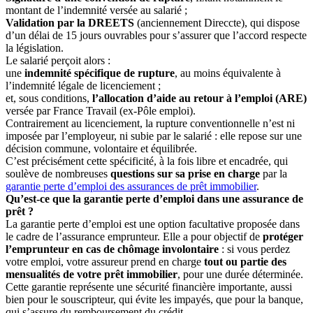
montant de l’indemnité versée au salarié ;
Validation par la DREETS
(anciennement Direccte), qui dispose
d’un délai de 15 jours ouvrables pour s’assurer que l’accord respecte
la législation.
Le salarié perçoit alors :
une
indemnité spécifique de rupture
, au moins équivalente à
l’indemnité légale de licenciement ;
et, sous conditions,
l’allocation d’aide au retour à l’emploi (ARE)
versée par France Travail (ex-Pôle emploi).
Contrairement au licenciement, la rupture conventionnelle n’est ni
imposée par l’employeur, ni subie par le salarié : elle repose sur une
décision commune, volontaire et équilibrée.
C’est précisément cette spécificité, à la fois libre et encadrée, qui
soulève de nombreuses
questions sur sa prise en charge
par la
garantie perte d’emploi des assurances de prêt immobilier
.
Qu’est-ce que la garantie perte d’emploi dans une assurance de
prêt ?
La garantie perte d’emploi est une option facultative proposée dans
le cadre de l’assurance emprunteur. Elle a pour objectif de
protéger
l’emprunteur en cas de chômage involontaire
: si vous perdez
votre emploi, votre assureur prend en charge
tout ou partie des
mensualités de votre prêt immobilier
, pour une durée déterminée.
Cette garantie représente une sécurité financière importante, aussi
bien pour le souscripteur, qui évite les impayés, que pour la banque,
qui s’assure du remboursement du crédit.