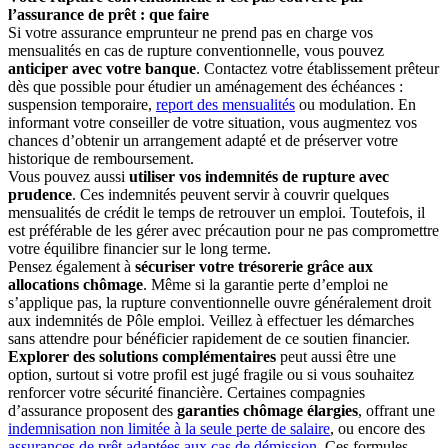
l’assurance de prêt : que faire
Si votre assurance emprunteur ne prend pas en charge vos
mensualités en cas de rupture conventionnelle, vous pouvez
anticiper avec votre banque
. Contactez votre établissement prêteur
dès que possible pour étudier un aménagement des échéances :
suspension temporaire,
report des mensualités
ou modulation. En
informant votre conseiller de votre situation, vous augmentez vos
chances d’obtenir un arrangement adapté et de préserver votre
historique de remboursement.
Vous pouvez aussi
utiliser vos indemnités de rupture avec
prudence
. Ces indemnités peuvent servir à couvrir quelques
mensualités de crédit le temps de retrouver un emploi. Toutefois, il
est préférable de les gérer avec précaution pour ne pas compromettre
votre équilibre financier sur le long terme.
Pensez également à
sécuriser votre trésorerie grâce aux
allocations chômage
. Même si la garantie perte d’emploi ne
s’applique pas, la rupture conventionnelle ouvre généralement droit
aux indemnités de Pôle emploi. Veillez à effectuer les démarches
sans attendre pour bénéficier rapidement de ce soutien financier.
Explorer des solutions complémentaires
peut aussi être une
option, surtout si votre profil est jugé fragile ou si vous souhaitez
renforcer votre sécurité financière. Certaines compagnies
d’assurance proposent des
garanties chômage élargies
, offrant une
indemnisation non limitée à la seule perte de salaire
, ou encore des
assurances de prêt adaptées aux cas de démission
. Ces formules,