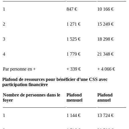
1
847 €
10 166 €
2
1 271 €
15 249 €
3
1 525 €
18 298 €
4
1 779 €
21 348 €
Par personne en +
+ 339 €
+ 4 066 €
Plafond de ressources pour bénéficier d’une CSS avec
participation financière
Nombre de personnes dans le
Plafond
Plafond
foyer
mensuel
annuel
1
1 144 €
13 724 €