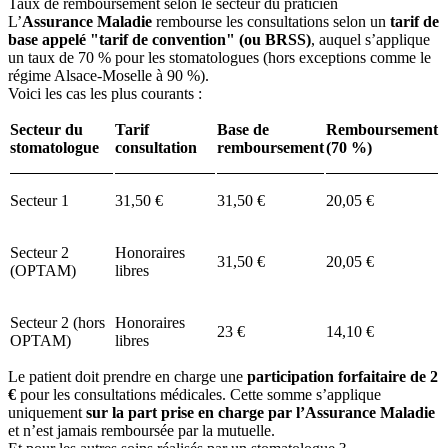
Taux de remboursement selon le secteur du praticien
L’
Assurance Maladie
rembourse les consultations selon un
tarif de
base appelé "tarif de convention" (ou BRSS)
, auquel s’applique
un taux de 70 % pour les stomatologues (hors exceptions comme le
régime Alsace-Moselle à 90 %).
Voici les cas les plus courants :
Secteur du
Tarif
Base de
Remboursement
stomatologue
consultation
remboursement
(70 %)
Secteur 1
31,50 €
31,50 €
20,05 €
Secteur 2
Honoraires
31,50 €
20,05 €
(OPTAM)
libres
Secteur 2 (hors
Honoraires
23 €
14,10 €
OPTAM)
libres
Le patient doit prendre en charge une
participation forfaitaire de 2
€
pour les consultations médicales. Cette somme s’applique
uniquement
sur la part prise en charge par l’Assurance Maladie
et n’est jamais remboursée par la mutuelle.