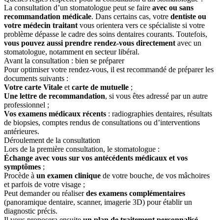
La consultation d’un stomatologue peut se faire
avec ou sans
recommandation médicale
. Dans certains cas, votre
dentiste ou
votre médecin traitant
vous orientera vers ce spécialiste si votre
problème dépasse le cadre des soins dentaires courants. Toutefois,
vous pouvez aussi prendre rendez-vous directement
avec un
stomatologue, notamment en secteur libéral.
Avant la consultation : bien se préparer
Pour optimiser votre rendez-vous, il est recommandé de préparer les
documents suivants :
Votre carte Vitale
et
carte de mutuelle
;
Une lettre de recommandation
, si vous êtes adressé par un autre
professionnel ;
Vos examens médicaux récents
: radiographies dentaires, résultats
de biopsies, comptes rendus de consultations ou d’interventions
antérieures.
Déroulement de la consultation
Lors de la première consultation, le stomatologue :
Échange avec vous sur vos antécédents médicaux et vos
symptômes
;
Procède à
un examen clinique
de votre bouche, de vos mâchoires
et parfois de votre visage ;
Peut demander ou réaliser
des examens complémentaires
(panoramique dentaire, scanner, imagerie 3D) pour établir un
diagnostic précis.
Il vous proposera ensuite
un plan de traitement personnalisé
,