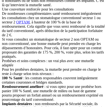
d’honoraires ou de soins non remboursés comme les implants. C’est
là qu’intervient la mutuelle santé.
Une couverture renforcée pour les consultations
De nombreuses complémentaires santé remboursent intégralement
les consultations chez un stomatologue conventionné secteur 1 ou
secteur 2
OPTAM
, à hauteur de 100 % de la base de
remboursement. Cela signifie que vous serez remboursé de la totalité
du tarif conventionné, après déduction de la participation forfaitaire
de 2 €.
Si vous consultez un stomatologue de secteur 2 non OPTAM ou
non conventionné, une bonne mutuelle peut prendre en charge les
dépassements d’honoraires. Pour cela, il faut opter pour un contrat
proposant des garanties de 175 %, 200 %, voire plus, selon les tarifs
pratiqués.
Prothèses et soins complexes : un vrai plus avec une mutuelle
adaptée
Pour les prothèses dentaires, la mutuelle peut prendre en charge le
reste à charge selon trois niveaux :
100 % Santé
: les contrats responsables couvrent intégralement
certaines couronnes et bridges standards.
Remboursement amélioré
: si vous optez pour une prothèse hors
panier 100 % Santé, une mutuelle de milieu ou haut de gamme
pourra proposer un forfait annuel ou un remboursement exprimé en
pourcentage du tarif conventionné.
Implants dentaires
: non remboursés par la Sécurité sociale, ils