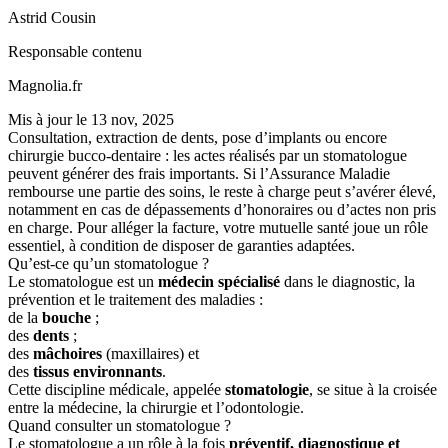
Astrid Cousin
Responsable contenu
Magnolia.fr
Mis à jour le
13 nov, 2025
Consultation, extraction de dents, pose d’implants ou encore
chirurgie bucco-dentaire : les actes réalisés par un stomatologue
peuvent générer des frais importants. Si l’Assurance Maladie
rembourse une partie des soins, le reste à charge peut s’avérer élevé,
notamment en cas de dépassements d’honoraires ou d’actes non pris
en charge. Pour alléger la facture, votre mutuelle santé joue un rôle
essentiel, à condition de disposer de garanties adaptées.
Qu’est-ce qu’un stomatologue ?
Le stomatologue est un
médecin spécialisé
dans le diagnostic, la
prévention et le traitement des maladies :
de la
bouche
;
des
dents
;
des
mâchoires
(maxillaires) et
des
tissus environnants
.
Cette discipline médicale, appelée
stomatologie
, se situe à la croisée
entre la médecine, la chirurgie et l’odontologie.
Quand consulter un stomatologue ?
Le stomatologue a un rôle à la fois
préventif, diagnostique et