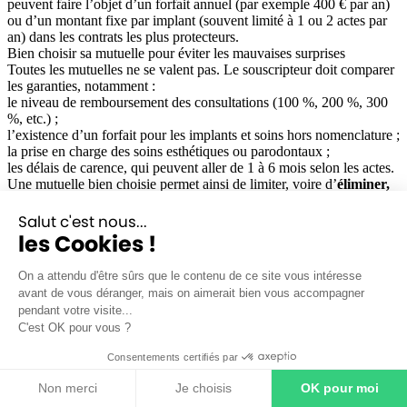
peuvent faire l’objet d’un forfait annuel (par exemple 400 € par an)
ou d’un montant fixe par implant (souvent limité à 1 ou 2 actes par
an) dans les contrats les plus protecteurs.
Bien choisir sa mutuelle pour éviter les mauvaises surprises
Toutes les mutuelles ne se valent pas. Le souscripteur doit comparer
les garanties, notamment :
le niveau de remboursement des consultations (100 %, 200 %, 300
%, etc.) ;
l’existence d’un forfait pour les implants et soins hors nomenclature ;
la prise en charge des soins esthétiques ou parodontaux ;
les délais de carence, qui peuvent aller de 1 à 6 mois selon les actes.
Une mutuelle bien choisie permet ainsi de limiter, voire d’
éliminer,
le reste à charge
,
même en cas de soins coûteux ou d’intervention
spécialisée. Elle offre aussi une meilleure liberté de choix de
Salut c'est nous...
praticien, y compris en secteur 2 ou 3.
les Cookies !
Le stomatologue peut-il pratiquer des dépassements d’honoraires ?
Oui
, comme d’autres spécialistes, un stomatologue peut pratiquer
On a attendu d'être sûrs que le contenu de ce site vous intéresse
des dépassements d’honoraires. Cela signifie qu’il peut fixer des
avant de vous déranger, mais on aimerait bien vous accompagner
tarifs supérieurs au tarif conventionnel établi par l’Assurance
pendant votre visite...
Maladie.
C'est OK pour vous ?
Dans quels cas ces dépassements s’appliquent-ils ?
Les dépassements sont surtout pratiqués par les stomatologues
Consentements certifiés par
exerçant en
secteur 2
, notamment ceux ayant adhéré à l’
OPTAM
(Option Pratique Tarifaire Maîtrisée). Ils sont autorisés à facturer au-
Non merci
Je choisis
OK pour moi
delà du tarif de base, mais doivent le faire de manière raisonnable. À