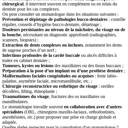
chirurgical
, il intervient souvent en complément ou en relais du
dentiste pour les cas complexes.
On peut consulter un stomatologue dans les situations suivantes :
Prévention et dépistage de pathologies bucco-dentaires
: contrôle
régulier, conseils d’hygiène bucco-dentaire, détartrage ;
Douleurs persistantes au niveau de la mâchoire, du visage ou de
la bouche
, nécessitant un diagnostic approfondi (radiographies,
scanners, biopsies) ;
Extraction de dents complexes ou incluses
, notamment les dents
de sagesse proches d’un nerf ;
Infections profondes de la cavité buccale
ou abcès difficiles à
traiter en cabinet dentaire ;
Tumeurs, kystes ou lésions
des maxillaires ou des tissus buccaux ;
Préparation à la pose d’un implant ou d’une prothèse dentaire
;
Malformations faciales congénitales ou acquises
: fente labio-
palatine, asymétrie faciale, micromandibulie, etc. ;
Chirurgie reconstructrice ou esthétique du visage
: oreilles
décollées, lifting, rhinoplastie ;
Traumatismes du visage
, fractures des os maxillaires ou
mandibulaires.
Le stomatologue travaille souvent
en collaboration avec d'autres
spécialistes
(ORL, chirurgiens maxillo-faciaux, orthodontistes,
anesthésistes, etc.) pour proposer une prise en charge globale et
adaptée.
Quelles règles respecter pour la consultation d'un stomatologue ?