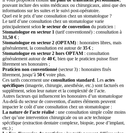
pouvant inclure des soins médicaux ou chirurgicaux, ainsi que des
informations sur les suites et le suivi post-opératoire.
Quel est le prix d’une consultation chez un stomatologue ?
Le tarif d’une consultation chez un stomatologue varie
principalement selon
le secteur de convention
du praticien :
Stomatologue en secteur 1
(tarif conventionné) : consultation à
31,50 €
;
Stomatologue en secteur 2 (OPTAM)
: honoraires libres, mais
généralement, la consultation est autour de
35 €
;
Stomatologue en secteur 2 hors OPTAM
: consultation
généralement autour de
40 €
, bien que le praticien puisse fixer
librement ses honoraires ;
Praticien non conventionné
(secteur 3) : honoraires fixés
librement, jusqu’à
50 €
voire plus.
Ces tarifs concernent une
consultation standard
. Les
actes
spécifiques
(imagerie, chirurgie, anesthésie, etc.) sont facturés en
supplément, selon leur nature et la complexité de l’acte.
Autres facteurs qui influencent les honoraires d’un stomatologue
Au-delà du secteur de convention, d'autres éléments peuvent
impacter le coût d’une consultation chez un stomatologue :
La nature de l’acte réalisé
: une consultation simple coûte moins
cher qu’une intervention chirurgicale ou un acte technique
spécifique (extraction dentaire complexe, biopsie, pose d’implant,
etc.) ;