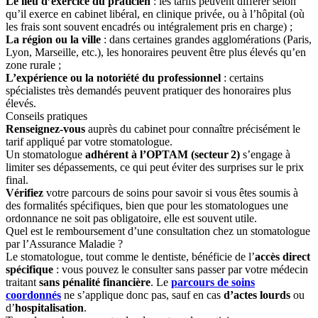
Le lieu d’exercice du praticien
: les tarifs peuvent différer selon
qu’il exerce en cabinet libéral, en clinique privée, ou à l’hôpital (où
les frais sont souvent encadrés ou intégralement pris en charge) ;
La région ou la ville
: dans certaines grandes agglomérations (Paris,
Lyon, Marseille, etc.), les honoraires peuvent être plus élevés qu’en
zone rurale ;
L’expérience ou la notoriété du professionnel
: certains
spécialistes très demandés peuvent pratiquer des honoraires plus
élevés.
Conseils pratiques
Renseignez-vous
auprès du cabinet pour connaître précisément le
tarif appliqué par votre stomatologue.
Un stomatologue
adhérent à l’OPTAM (secteur 2)
s’engage à
limiter ses dépassements, ce qui peut éviter des surprises sur le prix
final.
Vérifiez
votre parcours de soins pour savoir si vous êtes soumis à
des formalités spécifiques, bien que pour les stomatologues une
ordonnance ne soit pas obligatoire, elle est souvent utile.
Quel est le remboursement d’une consultation chez un stomatologue
par l’Assurance Maladie ?
Le stomatologue, tout comme le dentiste, bénéficie de l’
accès direct
spécifique
: vous pouvez le consulter sans passer par votre médecin
traitant
sans pénalité financière
. Le
parcours de soins
coordonnés
ne s’applique donc pas, sauf en cas
d’actes lourds
ou
d’
hospitalisation
.