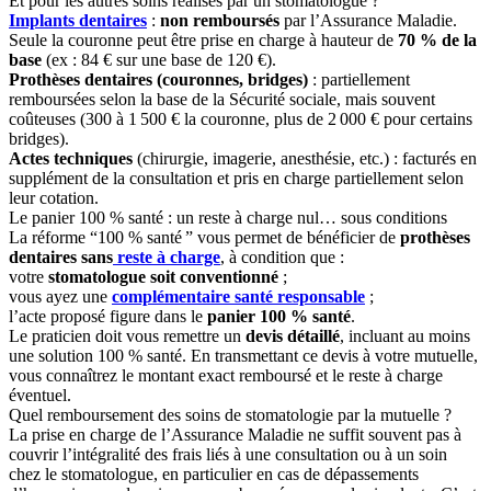
Et pour les autres soins réalisés par un stomatologue ?
Implants dentaires
:
non remboursés
par l’Assurance Maladie.
Seule la couronne peut être prise en charge à hauteur de
70 % de la
base
(ex : 84 € sur une base de 120 €).
Prothèses dentaires (couronnes, bridges)
: partiellement
remboursées selon la base de la Sécurité sociale, mais souvent
coûteuses (300 à 1 500 € la couronne, plus de 2 000 € pour certains
bridges).
Actes techniques
(chirurgie, imagerie, anesthésie, etc.) : facturés en
supplément de la consultation et pris en charge partiellement selon
leur cotation.
Le panier 100 % santé : un reste à charge nul… sous conditions
La réforme “100 % santé ” vous permet de bénéficier de
prothèses
dentaires sans
reste à charge
, à condition que :
votre
stomatologue soit conventionné
;
vous ayez une
complémentaire santé responsable
;
l’acte proposé figure dans le
panier 100 % santé
.
Le praticien doit vous remettre un
devis détaillé
, incluant au moins
une solution 100 % santé. En transmettant ce devis à votre mutuelle,
vous connaîtrez le montant exact remboursé et le reste à charge
éventuel.
Quel remboursement des soins de stomatologie par la mutuelle ?
La prise en charge de l’Assurance Maladie ne suffit souvent pas à
couvrir l’intégralité des frais liés à une consultation ou à un soin
chez le stomatologue, en particulier en cas de dépassements