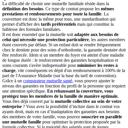
La difficulté de choisir une mutuelle familiale réside dans la
définition des besoins
. Ce type de contrat propose les
mêmes
prestations et remboursements pour toute la famille
. La
couverture est donc la même pour tous, une standardisation qui
permet d'afficher des
tarifs préférentiels
mais qui constitue la
faiblesse des formules familiales.
Il est donc essentiel que la mutuelle soit
adaptée aux besoins de
celui qui nécessite une protection particulière
, les autres membres
étant couverts par défaut. Si un enfant doit se rendre fréquemment
chez le dentiste pour des soins d'orthodontie, la garantie dentaire doit
être renforcée. Idem si un membre du foyer est atteint d'une maladie
de longue durée : le renforcement des garanties hospitalisation et
soins courants s'avère indispensable pour
minimiser les restes à
charge
, vite conséquents en dépit d'un remboursement à 100% de la
part de l'Assurance Maladie (sur la base du tarif de convention).
Grâce à un
comparateur mutuelle santé
, vous pouvez ajuster le
niveau des garanties en fonction du profil de la personne qui requiert
une attention spécifique.
En rehaussant la couverture, vous
protégez tous les membres de la famille de manière optimale.
Vous êtes déjà couvert par la
mutuelle collective au sein de votre
entreprise
? Vous avez la possibilité d’inclure dans le contrat vos
ayants droit, mais en cas d’inadaptation des garanties aux besoins
des membres de votre famille, vous pouvez
souscrire en parallèle
une mutuelle famille
pour optimiser la protection proposée par la
formule collective. Si la majorité des salariés sont de jeunes