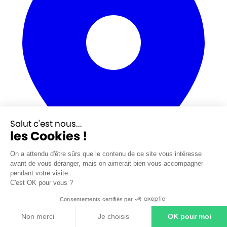
Salut c'est nous...
les Cookies !
On a attendu d'être sûrs que le contenu de ce site vous intéresse
avant de vous déranger, mais on aimerait bien vous accompagner
pendant votre visite...
14 rue Pierre Gilles de Gennes
C'est OK pour vous ?
CS 40412 76123 Mont Saint Aignan
Consentements certifiés par
Non merci
Je choisis
OK pour moi