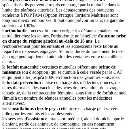
spécialistes, ils peuvent être pris en charge par la mutuelle dans la
limite des plafonds autorisés. Les dépassements des praticiens
adhérents à l'OPTAM (Option Pratique Tarifaire Maîtrisée) sont
toujours mieux remboursés. Il faut donc prévoir un taux de garantie
supérieur à 100%.
l'orthodontie
: nécessaire pour corriger les défauts dentaires, en
particulier chez les jeunes, l'orthodontie ne bénéficie d'
aucune prise
en charge du régime général au-delà de 16 ans.
Le
remboursement pour les enfants et les adolescents reste faible au
regard des dépenses engagées. Selon la durée du traitement, le reste
à charge peut rapidement atteindre des centaines voire des milliers
d'euros.
le forfait maternité
: certaines mutuelles offrent une
prime de
naissance
(ou d'adoption) qui se cumule à celle versée par la CAF,
et qui peut aller jusqu'à 800€ en fonction des garanties souscrites.
le forfait prévention
: prise en charge des médecines douces, des
cures thermales, des vaccins, des actes de prévention, du sevrage
tabagique, de la contraception féminine, sous forme de forfait annuel
(limité à un nombre de séances annuelles pour les médecines
alternatives).
les consultations chez le psy
: cette prise en charge peut s'avérer
utile pour les enfants et les adolescents.
les services d'assistance
: transport médical, aide à domicile, garde
d'enfant, garde des animaux de compagnie, en cas notamment