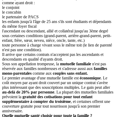
comme ayant droit :
le conjoint
le concubin
le partenaire de PACS
les enfants jusqu'à l'âge de 25 ans s'ils sont étudiants et dépendants
du même foyer fiscal
l'ascendant ou descendant, allié et collatéral jusqu'au 3ème degré
sous certaines conditions (grand-parent, arrière-grand-parent, petit-
enfant, frère, sœur, neveu, nièce, oncle, tante, etc.)
toute personne à charge vivant sous le même toit (le lien de parenté
n'est pas une condition).
Il arrive que certains contrats n'acceptent pas les ascendants et
descendants en qualité d'ayants droit.
Sous son appellation trompeuse, la
mutuelle familiale
n'est pas
réservée aux familles nombreuses et s'adresse aussi aux
familles
mono-parentales
comme aux
couples sans enfant.
Le premier avantage d'une mutuelle famille est
économique
. Le
coût moyen par ayant droit couvert par un unique contrat s'avère
plus intéressant que des souscriptions multiples. Le gain peut aller
au-delà de 20% par personne
. La plupart des mutuelles familiales
prévoient la
gratuité des cotisations pour tout enfant
supplémentaire à compter du troisième
, et certaines offrent une
couverture gratuite pour tout nourrisson jusqu'à son premier
anniversaire.
Quelle mutuelle santé choisir pour toute la famille ?