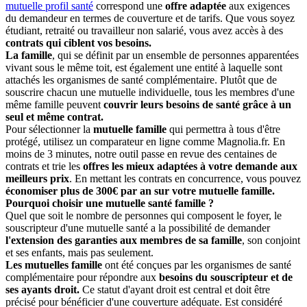
mutuelle profil santé
correspond une
offre adaptée
aux exigences
du demandeur en termes de couverture et de tarifs. Que vous soyez
étudiant, retraité ou travailleur non salarié, vous avez accès à des
contrats qui ciblent vos besoins.
La famille
, qui se définit par un ensemble de personnes apparentées
vivant sous le même toit, est également une entité à laquelle sont
attachés les organismes de santé complémentaire. Plutôt que de
souscrire chacun une mutuelle individuelle, tous les membres d'une
même famille peuvent
couvrir leurs besoins de santé grâce à un
seul et même contrat.
Pour sélectionner la
mutuelle famille
qui permettra à tous d'être
protégé, utilisez un comparateur en ligne comme Magnolia.fr. En
moins de 3 minutes, notre outil passe en revue des centaines de
contrats et trie les
offres les mieux adaptées à votre demande aux
meilleurs prix
. En mettant les contrats en concurrence, vous pouvez
économiser plus de 300€ par an sur votre mutuelle famille.
Pourquoi choisir une mutuelle santé famille ?
Quel que soit le nombre de personnes qui composent le foyer, le
souscripteur d'une mutuelle santé a la possibilité de demander
l'extension des garanties aux membres de sa famille
, son conjoint
et ses enfants, mais pas seulement.
Les mutuelles famille
ont été conçues par les organismes de santé
complémentaire pour répondre aux
besoins du souscripteur et de
ses ayants droit.
Ce statut d'ayant droit est central et doit être
précisé pour bénéficier d'une couverture adéquate. Est considéré