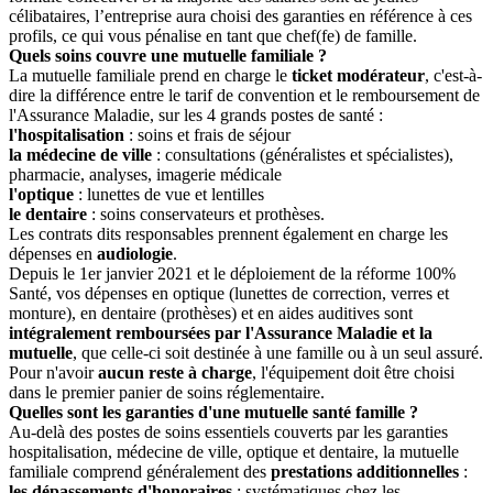
célibataires, l’entreprise aura choisi des garanties en référence à ces
profils, ce qui vous pénalise en tant que chef(fe) de famille.
Quels soins couvre une mutuelle familiale ?
La mutuelle familiale prend en charge le
ticket modérateur
, c'est-à-
dire la différence entre le tarif de convention et le remboursement de
l'Assurance Maladie, sur les 4 grands postes de santé :
l'hospitalisation
: soins et frais de séjour
la médecine de ville
: consultations (généralistes et spécialistes),
pharmacie, analyses, imagerie médicale
l'optique
: lunettes de vue et lentilles
le dentaire
: soins conservateurs et prothèses.
Les contrats dits responsables prennent également en charge les
dépenses en
audiologie
.
Depuis le 1er janvier 2021 et le déploiement de la réforme 100%
Santé, vos dépenses en optique (lunettes de correction, verres et
monture), en dentaire (prothèses) et en aides auditives sont
intégralement remboursées par l'Assurance Maladie et la
mutuelle
, que celle-ci soit destinée à une famille ou à un seul assuré.
Pour n'avoir
aucun reste à charge
, l'équipement doit être choisi
dans le premier panier de soins réglementaire.
Quelles sont les garanties d'une mutuelle santé famille ?
Au-delà des postes de soins essentiels couverts par les garanties
hospitalisation, médecine de ville, optique et dentaire, la mutuelle
familiale comprend généralement des
prestations additionnelles
:
les dépassements d'honoraires
: systématiques chez les