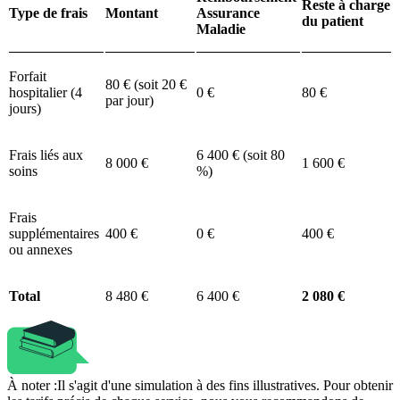
Reste à charge
Type de frais
Montant
Assurance
du patient
Maladie
Forfait
80 € (soit 20 €
hospitalier (4
0 €
80 €
par jour)
jours)
Frais liés aux
6 400 € (soit 80
8 000 €
1 600 €
soins
%)
Frais
supplémentaires
400 €
0 €
400 €
ou annexes
Total
8 480 €
6 400 €
2 080 €
À noter :
Il s'agit d'une simulation à des fins illustratives. Pour obtenir