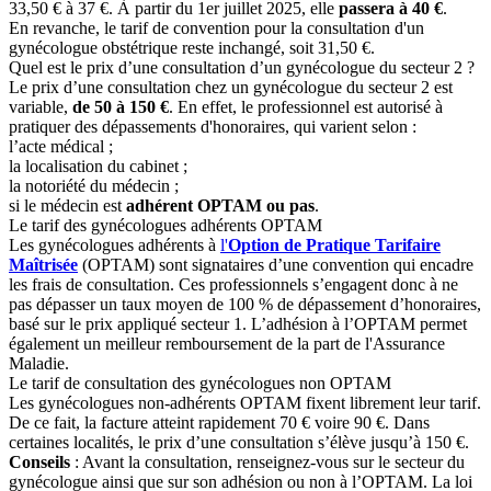
33,50 € à 37 €. À partir du 1er juillet 2025, elle
passera à 40 €
.
En revanche, le tarif de convention pour la consultation d'un
gynécologue obstétrique reste inchangé, soit 31,50 €.
Quel est le prix d’une consultation d’un gynécologue du secteur 2 ?
Le prix d’une consultation chez un gynécologue du secteur 2 est
variable,
de 50 à 150 €
. En effet, le professionnel est autorisé à
pratiquer des dépassements d'honoraires, qui varient selon :
l’acte médical ;
la localisation du cabinet ;
la notoriété du médecin ;
si le médecin est
adhérent OPTAM ou pas
.
Le tarif des gynécologues adhérents OPTAM
Les gynécologues adhérents à
l'
Option de Pratique Tarifaire
Maîtrisée
(OPTAM) sont signataires d’une convention qui encadre
les frais de consultation.
Ces professionnels s’engagent donc à ne
pas dépasser un taux moyen de 100 % de dépassement d’honoraires,
basé sur le prix appliqué secteur 1. L’
adhésion à l’OPTAM permet
également un meilleur remboursement de la part de l'Assurance
Maladie.
Le tarif de consultation des gynécologues non OPTAM
Les gynécologues non-adhérents OPTAM fixent librement leur tarif.
De ce fait, la facture atteint rapidement 70 € voire 90 €. Dans
certaines localités, le prix d’une consultation s’élève jusqu’à 150 €.
Conseils
: Avant la consultation, renseignez-vous sur le secteur du
gynécologue ainsi que sur son adhésion ou non à l’OPTAM. La loi