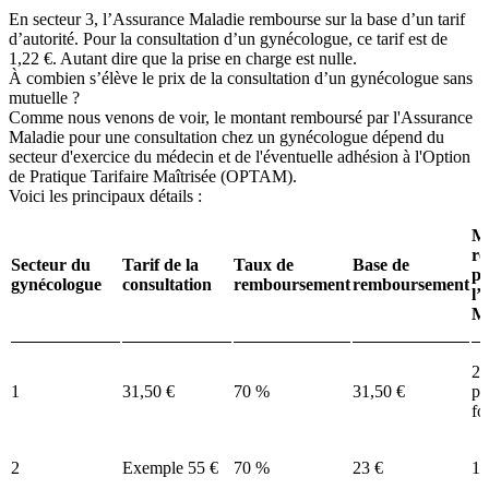
En secteur 3, l’Assurance Maladie rembourse sur la base d’un tarif
d’autorité. Pour la consultation d’un gynécologue, ce tarif est de
1,22 €. Autant dire que la prise en charge est nulle.
À combien s’élève le prix de la consultation d’un gynécologue sans
mutuelle ?
Comme nous venons de voir, le montant remboursé par l'Assurance
Maladie pour une consultation chez un gynécologue dépend du
secteur d'exercice du médecin et de l'éventuelle adhésion à l'Option
de Pratique Tarifaire Maîtrisée (OPTAM).
Voici les principaux détails :
M
r
Secteur du
Tarif de la
Taux de
Base de
pa
gynécologue
consultation
remboursement
remboursement
l’
Ma
22
1
31,50 €
70 %
31,50 €
pa
fo
2
Exemple 55 €
70 %
23 €
16