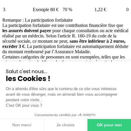
3
Exemple 80 €
70 %
1,22 €
0,
Remarque : La participation forfaitaire
La participation forfaitaire est une contribution financière fixe que
les assurés doivent payer
pour chaque consultation ou acte médical
réalisé par un médecin.
Selon
l'article R. 160-19 du code de la
sécurité sociale
, ce montant
ne peut,
sans être inférieur à 2 euros,
excéder 3 €
.
La participation forfaitaire est automatiquement déduite
du montant remboursé par l’Assurance Maladie.
Certaines catégories de personnes en sont exemptées, telles que les
mineurs de moins de 18 ans, les femmes enceintes à partir du
sixième mois de grossesse, les bénéficiaires de la CSS
Salut c'est nous...
(Complémentaire Santé Solidaire).
les Cookies !
Consultation d’un gynécologue : en accès direct ou avec parcours de
soins coordonnés ?
Consulter un gynécologue
n’impose pas forcément le respect du
On a attendu d'être sûrs que le contenu de ce site vous intéresse
parcours de soins
coordonnés
. En ce sens, la patiente peut prendre
avant de vous déranger, mais on aimerait bien vous accompagner
rendez-vous, sans consultation préalable ni ordonnance de son
pendant votre visite...
médecin traitant. Cet
accès direct
en gynécologie est seulement
C'est OK pour vous ?
autorisé pour les motifs de consultation suivants :
actes de dépistage ;
Consentements certifiés par
examens cliniques périodiques ;
Non merci
Je choisis
OK pour moi
suivi de grossesse ;
prescription et suivi d’une contraception ;