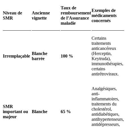
Taux de
Exemples de
Niveau de
Ancienne
remboursement
médicaments
SMR
vignette
de l’Assurance
concernés
maladie
Certains
traitements
anticancéreux
Blanche
(Herceptin,
Irremplaçable
100 %
barrée
Keytruda),
immunothérapies,
certains
antirétroviraux.
Analgésiques,
anti-
inflammatoires,
traitements du
SMR
cholestérol,
important ou
Blanche
65 %
antidiabétiques,
majeur
antihypertenseurs,
antidépresseurs,