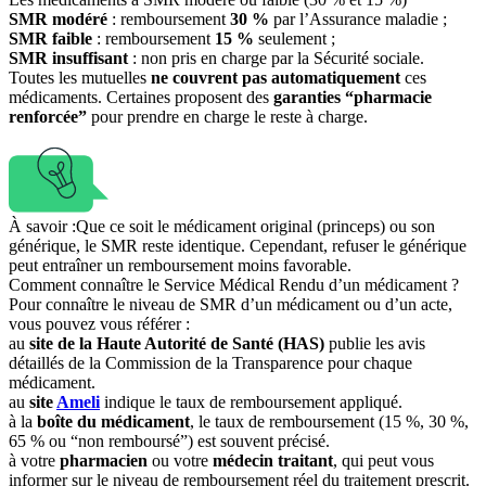
SMR modéré
: remboursement
30 %
par l’Assurance maladie ;
SMR faible
: remboursement
15 %
seulement ;
SMR insuffisant
: non pris en charge par la Sécurité sociale.
Toutes les mutuelles
ne couvrent pas automatiquement
ces
médicaments. Certaines proposent des
garanties “pharmacie
renforcée”
pour prendre en charge le reste à charge.
À savoir :
Que ce soit le médicament original (princeps) ou son
générique, le SMR reste identique. Cependant, refuser le générique
peut entraîner un remboursement moins favorable.
Comment connaître le Service Médical Rendu d’un médicament ?
Pour connaître le niveau de SMR d’un médicament ou d’un acte,
vous pouvez vous référer :
au
site de la Haute Autorité de Santé (HAS)
publie les avis
détaillés de la Commission de la Transparence pour chaque
médicament.
au
site
Ameli
indique le taux de remboursement appliqué.
à la
boîte du médicament
, le taux de remboursement (15 %, 30 %,
65 % ou “non remboursé”) est souvent précisé.
à votre
pharmacien
ou votre
médecin traitant
, qui peut vous
informer sur le niveau de remboursement réel du traitement prescrit.