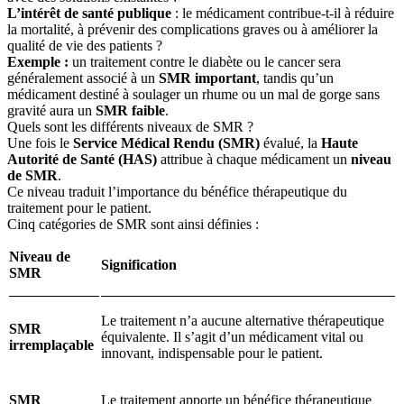
L’intérêt de santé publique
: le médicament contribue-t-il à réduire
la mortalité, à prévenir des complications graves ou à améliorer la
qualité de vie des patients ?
Exemple :
un traitement contre le diabète ou le cancer sera
généralement associé à un
SMR important
, tandis qu’un
médicament destiné à soulager un rhume ou un mal de gorge sans
gravité aura un
SMR faible
.
Quels sont les différents niveaux de SMR ?
Une fois le
Service Médical Rendu (SMR)
évalué, la
Haute
Autorité de Santé (HAS)
attribue à chaque médicament un
niveau
de SMR
.
Ce niveau traduit l’importance du bénéfice thérapeutique du
traitement pour le patient.
Cinq catégories de SMR sont ainsi définies :
Niveau de
Signification
SMR
Le traitement n’a aucune alternative thérapeutique
SMR
équivalente. Il s’agit d’un médicament vital ou
irremplaçable
innovant, indispensable pour le patient.
SMR
Le traitement apporte un bénéfice thérapeutique