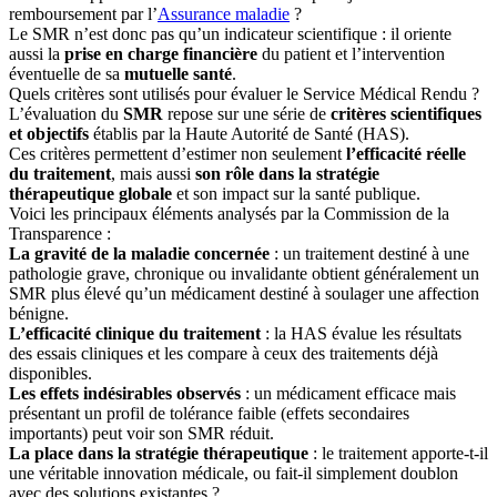
remboursement par l’
Assurance maladie
?
Le SMR n’est donc pas qu’un indicateur scientifique : il oriente
aussi la
prise en charge financière
du patient et l’intervention
éventuelle de sa
mutuelle santé
.
Quels critères sont utilisés pour évaluer le Service Médical Rendu ?
L’évaluation du
SMR
repose sur une série de
critères scientifiques
et objectifs
établis par la Haute Autorité de Santé (HAS).
Ces critères permettent d’estimer non seulement
l’efficacité réelle
du traitement
, mais aussi
son rôle dans la stratégie
thérapeutique globale
et son impact sur la santé publique.
Voici les principaux éléments analysés par la Commission de la
Transparence :
La gravité de la maladie concernée
: un traitement destiné à une
pathologie grave, chronique ou invalidante obtient généralement un
SMR plus élevé qu’un médicament destiné à soulager une affection
bénigne.
L’efficacité clinique du traitement
: la HAS évalue les résultats
des essais cliniques et les compare à ceux des traitements déjà
disponibles.
Les effets indésirables observés
: un médicament efficace mais
présentant un profil de tolérance faible (effets secondaires
importants) peut voir son SMR réduit.
La place dans la stratégie thérapeutique
: le traitement apporte-t-il
une véritable innovation médicale, ou fait-il simplement doublon
avec des solutions existantes ?