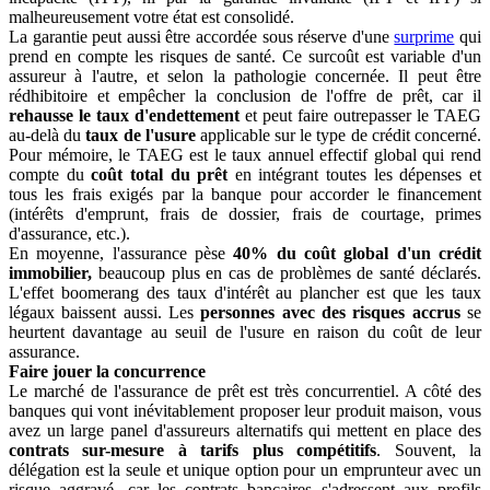
malheureusement votre état est consolidé.
La garantie peut aussi être accordée
sous réserve d'une
surprime
qui
prend en compte les risques de santé. Ce surcoût est variable d'un
assureur à l'autre, et selon la pathologie concernée. Il peut être
rédhibitoire et empêcher la conclusion de l'offre de prêt, car il
rehausse le taux d'endettement
et peut faire outrepasser le TAEG
au-delà du
taux de l'usure
applicable sur le type de crédit concerné.
Pour mémoire, le TAEG est le taux annuel effectif global qui rend
compte du
coût total du prêt
en intégrant toutes les dépenses et
tous les frais exigés par la banque pour accorder le financement
(intérêts d'emprunt, frais de dossier, frais de courtage, primes
d'assurance, etc.).
En moyenne, l'assurance pèse
40% du coût global d'un crédit
immobilier,
beaucoup plus en cas de problèmes de santé déclarés.
L'effet boomerang des taux d'intérêt au plancher est que les taux
légaux baissent aussi. Les
personnes avec des risques accrus
se
heurtent davantage au seuil de l'usure en raison du coût de leur
assurance.
Faire jouer la concurrence
Le marché de l'assurance de prêt est très concurrentiel. A côté des
banques qui vont inévitablement proposer leur produit maison, vous
avez un large panel d'assureurs alternatifs qui mettent en place des
contrats sur-mesure à tarifs plus compétitifs
. Souvent, la
délégation est la seule et unique option pour un emprunteur avec un
risque aggravé, car les contrats bancaires s'adressent aux profils