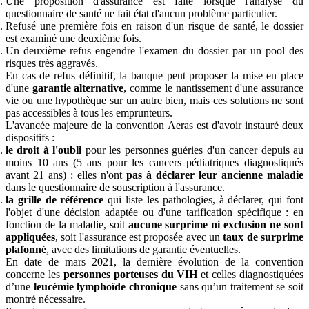
Une proposition d'assurance est faite lorsque l'analyse du
questionnaire de santé ne fait état d'aucun problème particulier.
Refusé une première fois en raison d'un risque de santé, le dossier
est examiné une deuxième fois.
Un deuxième refus engendre l'examen du dossier par un pool des
risques très aggravés.
En cas de refus définitif, la banque peut proposer la mise en place
d'une
garantie alternative
, comme le nantissement d'une assurance
vie ou une hypothèque sur un autre bien, mais ces solutions ne sont
pas accessibles à tous les emprunteurs.
L'avancée majeure de la convention Aeras est d'avoir instauré deux
dispositifs :
le droit à l'oubli
pour les personnes guéries d'un cancer depuis au
moins 10 ans (5 ans pour les cancers pédiatriques diagnostiqués
avant 21 ans) : elles n'ont
pas à déclarer leur ancienne maladie
dans le questionnaire de souscription à l'assurance.
la grille de référence
qui liste les pathologies, à déclarer, qui font
l'objet d'une décision adaptée ou d'une tarification spécifique : en
fonction de la maladie, soit
aucune surprime ni exclusion ne sont
appliquées
, soit l'assurance est proposée avec un
taux de surprime
plafonné
, avec des limitations de garantie éventuelles.
En date de mars 2021, la dernière évolution de la convention
concerne les
personnes porteuses du VIH
et celles diagnostiquées
d’une
leucémie lymphoïde chronique
sans qu’un traitement se soit
montré nécessaire.