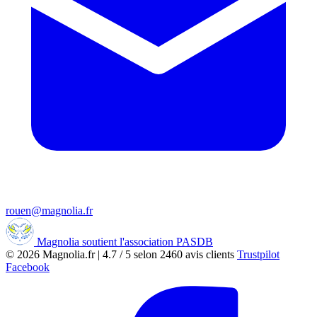
rouen@magnolia.fr
Magnolia soutient l'association PASDB
© 2026
Magnolia.fr
|
4.7
/
5
selon
2460
avis clients
Trustpilot
Facebook