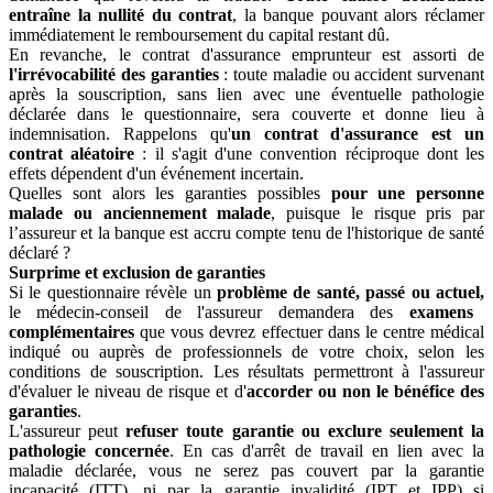
entraîne la nullité du contrat
, la banque pouvant alors réclamer
immédiatement le remboursement du capital restant dû.
En revanche, le contrat d'assurance emprunteur est assorti de
l'irrévocabilité des garanties
: toute maladie ou accident survenant
après la souscription, sans lien avec une éventuelle pathologie
déclarée dans le questionnaire, sera couverte et donne lieu à
indemnisation. Rappelons qu'
un contrat d'assurance est un
contrat aléatoire
: il s'agit d'une convention réciproque dont les
effets dépendent d'un événement incertain.
Quelles sont alors les garanties possibles
pour une personne
malade ou anciennement malade
, puisque le risque pris par
l’assureur et la banque est accru compte tenu de l'historique de santé
déclaré ?
Surprime et exclusion de garanties
Si le questionnaire révèle un
problème de santé, passé ou actuel,
le médecin-conseil de l'assureur demandera des
examens
complémentaires
que vous devrez effectuer dans le centre médical
indiqué ou auprès de professionnels de votre choix, selon les
conditions de souscription. Les résultats permettront à l'assureur
d'évaluer le niveau de risque et d'
accorder ou non le bénéfice des
garanties
.
L'assureur peut
refuser toute garantie ou exclure seulement la
pathologie concernée
. En cas d'arrêt de travail en lien avec la
maladie déclarée, vous ne serez pas couvert par la garantie
incapacité (ITT), ni par la garantie invalidité (IPT et IPP) si