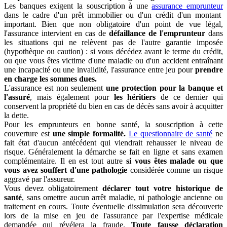
Les banques exigent l
a souscription à une
assurance emprunteur
dans le cadre d'un prêt immobilier ou d'un crédit d'un montant
important. Bien que non obligatoire d'un point de vue légal,
l'assurance intervient en cas de
défaillance de l'emprunteur
dans
les situations qui ne relèvent pas de l'autre garantie imposée
(hypothèque ou caution) : si vous décédez avant le terme du crédit,
ou que vous êtes victime d'une maladie ou d'un accident entraînant
une incapacité ou une invalidité, l'assurance entre jeu pour
prendre
en charge les sommes dues.
L'assurance est non seulement
une protection pour la banque et
l'assuré
, mais également pour
les héritiers
de ce dernier qui
conservent la propriété du bien en cas de décès sans avoir à acquitter
la dette.
Pour les emprunteurs en bonne santé, la souscription à cette
couverture est
une simple formalité.
Le questionnaire de santé
ne
fait état d'aucun antécédent qui viendrait rehausser le niveau de
risque. Généralement la démarche se fait en ligne et sans examen
complémentaire. Il en est tout autre
si vous êtes malade ou que
vous avez souffert d'une pathologie
considérée comme un risque
aggravé par l'assureur.
Vous devez obligatoirement
déclarer tout votre historique de
santé
, sans omettre aucun arrêt maladie, ni pathologie ancienne ou
traitement en cours. Toute éventuelle dissimulation sera découverte
lors de la mise en jeu de l'assurance par l'expertise médicale
demandée qui révélera la fraude.
Toute fausse déclaration