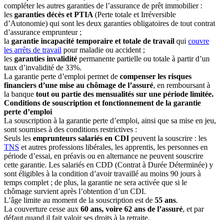
compléter les autres garanties de l’assurance de prêt immobilier :
les
garanties décès et PTIA
(Perte totale et Irréversible
d’Autonomie) qui sont les deux garanties obligatoires de tout contrat
d’assurance emprunteur ;
la
garantie incapacité temporaire et totale de travail
qui
couvre
les arrêts de travail
pour maladie ou accident ;
les
garanties invalidité
permanente partielle ou totale à partir d’un
taux d’invalidité de 33%.
La garantie perte d’emploi permet de
compenser les risques
financiers d’une mise au chômage de l’assuré
, en remboursant à
la banque
tout ou partie des mensualités sur une période limitée.
Conditions de souscription et fonctionnement de la garantie
perte d’emploi
La souscription à la garantie perte d’emploi, ainsi que sa mise en jeu,
sont soumises à des conditions restrictives :
Seuls les
emprunteurs salariés en CDI
peuvent la souscrire : les
TNS
et autres professions libérales, les apprentis, les personnes en
période d’essai, en préavis ou en alternance ne peuvent souscrire
cette garantie. Les salariés en CDD (Contrat à Durée Déterminée) y
sont éligibles à la condition d’avoir travaillé au moins 90 jours à
temps complet ; de plus, la garantie ne sera activée que si le
chômage survient après l’obtention d’un CDI.
L’âge limite au moment de la souscription est de
55 ans
.
La couverture cesse aux
60 ans, voire 62 ans de l’assuré
, et par
défaut quand il fait valoir ses droits à la retraite.