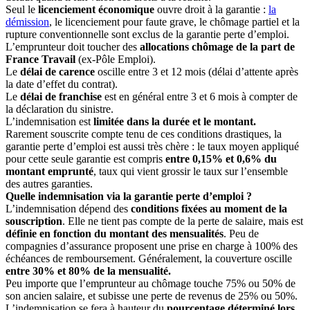
Seul le
licenciement économique
ouvre droit à la garantie :
la
démission
, le licenciement pour faute grave, le chômage partiel et la
rupture conventionnelle sont exclus de la garantie perte d’emploi.
L’emprunteur doit toucher des
allocations chômage de la part de
France Travail
(ex-Pôle Emploi).
Le
délai de carence
oscille entre 3 et 12 mois (délai d’attente après
la date d’effet du contrat).
Le
délai de franchise
est en général entre 3 et 6 mois à compter de
la déclaration du sinistre.
L’indemnisation est
limitée dans la durée et le montant.
Rarement souscrite compte tenu de ces conditions drastiques, la
garantie perte d’emploi est aussi très chère : le taux moyen appliqué
pour cette seule garantie est compris
entre 0,15% et 0,6% du
montant emprunté
, taux qui vient grossir le taux sur l’ensemble
des autres garanties.
Quelle indemnisation via la garantie perte d’emploi ?
L’indemnisation dépend des
conditions fixées au moment de la
souscription
. Elle ne tient pas compte de la perte de salaire, mais est
définie en fonction du montant des mensualités
. Peu de
compagnies d’assurance proposent une prise en charge à 100% des
échéances de remboursement. Généralement, la couverture oscille
entre 30% et 80% de la mensualité.
Peu importe que l’emprunteur au chômage touche 75% ou 50% de
son ancien salaire, et subisse une perte de revenus de 25% ou 50%.
L’indemnisation se fera à hauteur du
pourcentage déterminé lors