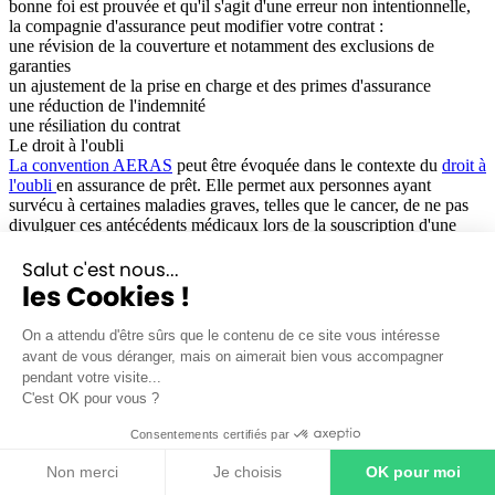
bonne foi est prouvée et qu'il s'agit d'une erreur non intentionnelle,
la compagnie d'assurance peut modifier votre contrat :
une révision de la couverture et notamment des exclusions de
garanties
un ajustement de la prise en charge et des primes d'assurance
une réduction de l'indemnité
une résiliation du contrat
Le droit à l'oubli
La convention AERAS
peut être évoquée dans le contexte du
droit à
l'oubli
en assurance de prêt. Elle permet aux personnes ayant
survécu à certaines maladies graves, telles que le cancer, de ne pas
divulguer ces antécédents médicaux lors de la souscription d'une
assurance emprunteur, après un certain délai de rémission. Ce délai
varie en fonction du type de maladie, du protocole thérapeutique et
Salut c'est nous...
de la durée de rémission. Le droit à l'oubli peut alors être utilisé dans
les Cookies !
certains cas pour justifier d'un antécédent médical non déclaré au
questionnaire médical. Selon votre situation, il se peut que cette
On a attendu d'être sûrs que le contenu de ce site vous intéresse
information médicale ait dépassé un certain délai, la jugeant ainsi
avant de vous déranger, mais on aimerait bien vous accompagner
non pertinente dans le cadre d'une souscription d'assurance de crédit
pendant votre visite...
immobilier.
C'est OK pour vous ?
La déclaration mensongère de mauvaise foi
L'article L 113-8 du Code des Assurances stipule que le contrat
Consentements certifiés par
d'assurance est nul en cas de
réticence
ou de
fausse déclaration
intentionnelle
de la part de l'assuré. Cela signifie que l'emprunteur
Non merci
Je choisis
OK pour moi
qui a fourni sciemment des informations erronées. Cette déclaration