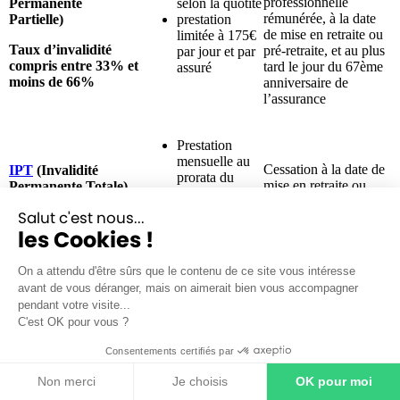
professionnelle
Permanente
selon la quotité
rémunérée, à la date
Partielle)
prestation
de mise en retraite ou
limitée à 175€
Taux d’invalidité
pré-retraite, et au plus
par jour et par
compris entre 33% et
tard le jour du 67
ème
assuré
moins de 66%
anniversaire de
l’assurance
Prestation
mensuelle au
Cessation à la date de
IPT
(Invalidité
prorata du
mise en retraite ou
Permanente Totale)
nombre de
pré-retraite, et au plus
jours d’IPT
Salut c'est nous...
Taux d’invalidité
tard le jour du 67
ème
Prestation
les Cookies !
supérieur ou égal à
anniversaire de
limitée à 350€
66%
l’assuré
par jour et par
On a attendu d'être sûrs que le contenu de ce site vous intéresse
assuré
avant de vous déranger, mais on aimerait bien vous accompagner
pendant votre visite...
Garantie Invalidité
C'est OK pour vous ?
Spécifique (GIS) de
l’Aeras
Consentements certifiés par
Idem garanties
Non merci
Je choisis
OK pour moi
(taux d’invalidité
ITT, IPT ou
fonctionnelle égal ou
IPP