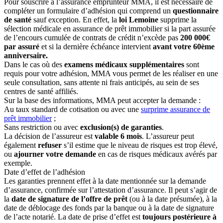
Pour souscrire à l’assurance emprunteur MMA, il est nécessaire de
compléter un formulaire d’adhésion qui comprend un
questionnaire
de santé
sauf exception. En effet, la
loi Lemoine
supprime la
sélection médicale en assurance de prêt immobilier si la part assurée
de l’encours cumulée de contrats de crédit n’excède pas
200 000€
par assuré
et si la dernière échéance intervient
avant votre 60
ème
anniversaire.
Dans le cas où des
examens médicaux supplémentaires
sont
requis pour votre adhésion, MMA vous permet de les réaliser en une
seule consultation, sans attente ni frais anticipés, au sein de ses
centres de santé affiliés.
Sur la base des informations, MMA peut accepter la demande :
Au taux standard de cotisation ou avec une
surprime assurance de
prêt immobilier
;
Sans restriction ou avec
exclusion(s) de garanties
.
La décision de l’assureur est
valable 6 mois
. L’assureur peut
également
refuser
s’il estime que le niveau de risques est trop élevé,
ou
ajourner votre demande
en cas de risques médicaux avérés par
exemple.
Date d’effet de l’adhésion
Les garanties prennent effet à la date mentionnée sur la demande
d’assurance, confirmée sur l’attestation d’assurance. Il peut s’agir de
la
date de signature de l’offre de prêt
(ou à la date présumée), à la
date de déblocage des fonds par la banque ou à la date de signature
de l’acte notarié. La date de prise d’effet est
toujours postérieure à