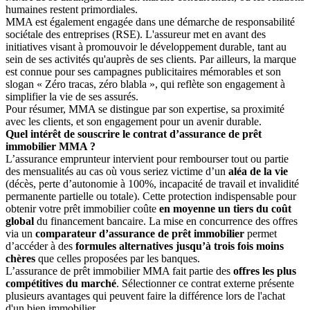
humaines restent primordiales.
MMA est également engagée dans une démarche de responsabilité
sociétale des entreprises (RSE). L'assureur met en avant des
initiatives visant à promouvoir le développement durable, tant au
sein de ses activités qu'auprès de ses clients. Par ailleurs, la marque
est connue pour ses campagnes publicitaires mémorables et son
slogan « Zéro tracas, zéro blabla », qui reflète son engagement à
simplifier la vie de ses assurés.
Pour résumer, MMA se distingue par son expertise, sa proximité
avec les clients, et son engagement pour un avenir durable.
Quel intérêt de souscrire le contrat d’assurance de prêt
immobilier MMA ?
L’assurance emprunteur intervient pour rembourser tout ou partie
des mensualités au cas où vous seriez victime d’un
aléa de la vie
(décès, perte d’autonomie à 100%, incapacité de travail et invalidité
permanente partielle ou totale). Cette protection indispensable pour
obtenir votre prêt immobilier coûte
en moyenne un tiers du coût
global
du financement bancaire. La mise en concurrence des offres
via un
comparateur d’assurance de prêt immobilier
permet
d’accéder à des
formules alternatives jusqu’à trois fois moins
chères
que celles proposées par les banques.
L’assurance de prêt immobilier MMA fait partie des
offres les plus
compétitives du marché
. Sélectionner ce contrat externe présente
plusieurs avantages qui peuvent faire la différence lors de l'achat
d'un bien immobilier.