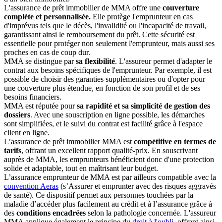
L'assurance de prêt immobilier de MMA offre une
couverture
complète et personnalisée.
Elle protège l'emprunteur en cas
d'imprévus tels que le décès, l'invalidité ou l'incapacité de travail,
garantissant ainsi le remboursement du prêt. Cette sécurité est
essentielle pour protéger non seulement l'emprunteur, mais aussi ses
proches en cas de coup dur.
MMA se distingue par
sa flexibilité
. L'assureur permet d'adapter le
contrat aux besoins spécifiques de l'emprunteur. Par exemple, il est
possible de choisir des garanties supplémentaires ou d'opter pour
une couverture plus étendue, en fonction de son profil et de ses
besoins financiers.
MMA est réputée pour
sa rapidité et sa simplicité de gestion des
dossiers
. Avec une souscription en ligne possible, les démarches
sont simplifiées, et le suivi du contrat est facilité grâce à l'espace
client en ligne.
L’assurance de prêt immobilier MMA est
compétitive en termes de
tarifs
, offrant un excellent rapport qualité-prix. En souscrivant
auprès de MMA, les emprunteurs bénéficient donc d'une protection
solide et adaptable, tout en maîtrisant leur budget.
L’assurance emprunteur de MMA est par ailleurs compatible avec la
convention Aeras
(s’Assurer et emprunter avec des risques aggravés
de santé). Ce dispositif permet aux personnes touchées par la
maladie d’accéder plus facilement au crédit et à l’assurance grâce à
des
conditions encadrées
selon la pathologie concernée. L'assureur
MMA applique également le principe du
droit à l'oubli
, offrant ainsi