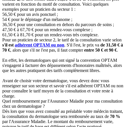
varient en fonction du motif de consultation. Voici quelques
exemples pour un praticien du secteur 1 :
56,50 € pour un avis ponctuel ;
54 € pour le dépistage d'un mélanome ;
36,50 € pour une consultation en dehors du parcours de soins ;
47,50 € à 67,70 € pour un rendez-vous complexe ;
61,50 € à 81,70 € pour un rendez-vous très complexe.
Pour un praticien de secteur 2, le tarif de la consultation varie selon
s'il est
adhérent OPTAM ou non
. S'il l'est, le prix va
de 31,50 € à
70 €
, alors que s'il ne l'est pas, il faut compter
entre 50 € et 90 €
.
En effet, les dermatologues qui ont signé la convention OPTAM
s'engagent à facturer des dépassements d'honoraires maîtrisés, alors
que les autres pratiquent des tarifs complètement libres.
Avant de choisir votre dermatologue, vous devez donc vous
renseigner sur son secteur et savoir s'il est adhérent OPTAM ou non
pour connaître le tarif moyen de la consultation et votre reste à
charge.
Quel remboursement par l'Assurance Maladie pour ma consultation
chez un dermatologue ?
Dès lors que vous avez consulté au préalable votre médecin traitant,
la consultation du dermatologue sera remboursée au taux de
70 %
par l'Assurance Maladie. Le montant du remboursement varie,
puisque le tarif de base est différent selon l'acte pratiqué.