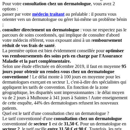
Pour votre
consultation chez un dermatologue
, vous avez 2
options :
passer par votre
médecin traitant
au préalable : il pourra vous
orienter vers un dermatologue ou gérer lui-même un problème bénin
;
consulter directement un dermatologue
: vous ne respectez pas le
parcours de soins coordonnés, qui implique de consulter d'abord
votre médecin référent, vous exposant ainsi à un r
emboursement
réduit de vos frais de santé
.
La première option est bien évidemment conseillée pour
optimiser
vos remboursements des soins pris en charge par l'Assurance
Maladie et la part complémentaire.
Selon une étude effectuée en décembre 2019, il faut en moyenne
95
jours pour obtenir un rendez-vous chez un dermatologue
conventionné
! Le délai monte à 100 jours en moyenne pour les
dermatologues exerçant en secteur 1, c'est-à-dire des spécialistes qui
appliquent les tarifs de convention. En fonction de la zone
géographique, les disparités sont impressionnantes : le délai moyen
va de 2 jours à Mulhouse à 341 jours à Saintes ! Autre enseignement
de cette enquête, 44% des dermatologues refusent les nouveaux
patients.
Quel est le tarif d'une consultation chez un dermatologue ?
Le tarif conventionné d'une
consultation chez un dermatologue
conventionné de
secteur 1
est de
31,50 €
. Pour un dermatologue en
secteur 2
, le tarif oscille
entre 31,50 € et 90 €
. Toutefois, les prix