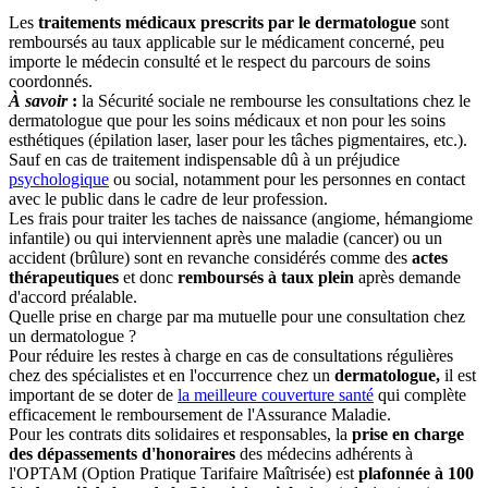
Les
traitements médicaux prescrits par le dermatologue
sont
remboursés au taux applicable sur le médicament concerné, peu
importe le médecin consulté et le respect du parcours de soins
coordonnés.
À savoir
:
la Sécurité sociale ne rembourse les consultations chez le
dermatologue que pour les soins médicaux et non pour les soins
esthétiques (épilation laser, laser pour les tâches pigmentaires, etc.).
Sauf en cas de traitement indispensable dû à un préjudice
psychologique
ou social, notamment pour les personnes en contact
avec le public dans le cadre de leur profession.
Les frais pour traiter les taches de naissance (angiome, hémangiome
infantile) ou qui interviennent après une maladie (cancer) ou un
accident (brûlure) sont en revanche considérés comme des
actes
thérapeutiques
et donc
remboursés à taux plein
après demande
d'accord préalable.
Quelle prise en charge par ma mutuelle pour une consultation chez
un dermatologue ?
Pour réduire les restes à charge en cas de consultations régulières
chez des spécialistes et en l'occurrence chez un
dermatologue,
il est
important de se doter de
la meilleure couverture santé
qui complète
efficacement le remboursement de l'Assurance Maladie.
Pour les contrats dits solidaires et responsables, la
prise en charge
des dépassements d'honoraires
des médecins adhérents à
l'OPTAM (Option Pratique Tarifaire Maîtrisée) est
plafonnée à 100