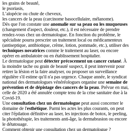
les grains de beauté,
le psoriasis,
L’alopécie ou chute de cheveux,
les cancers de la peau (carcinome basocellulaire, mélanome).
Dès que l'on constate une
anomalie sur sa peau ou les muqueuses
(changement d'aspect, douleur, etc.), il est nécessaire de prendre
rendez-vous chez un dermatologue. En fonction du problème, le
spécialiste pourra prescrire un traitement local ou médicamenteux
(antiseptique, antibiotique, crème, lotion, pommade, etc.), utiliser des
techniques novatrices
comme le traitement au laser, ou encore
opérer en ambulatoire ou en établissement hospitalier.
Le dermatologue peut
détecter précocement un cancer cutané
. À
la moindre tache ou grain de beauté suspect, il peut intervenir pour
retirer la lésion et la faire analyser, ou proposer un surveillance
régulière s'il estime qu'il n'a pas urgence. Chaque année, le syndicat
national des dermatologues vénéréologues organise une
semaine de
prévention et de dépistage des cancers de la peau
. Prévue en mai,
celle de 2020
a été annulée compte tenu de la crise sanitaire due à la
Covid-19.
Une
consultation chez un dermatologue
peut aussi concerner le
domaine de l'
esthétique
. Parmi les actes les plus courants, on peut
citer l'épilation définitive au laser, les injections de botox, le peeling,
la photothérapie, les traitements anti-âge, la dermabrasion ou encore
le détatouage.
Comment obtenir une consultation chez un dermatologue ?