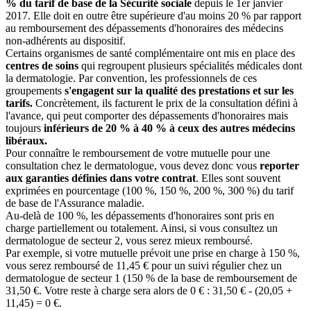
% du tarif de base de la Sécurité sociale
depuis le 1er janvier
2017. Elle doit en outre être supérieure d'au moins 20 % par rapport
au remboursement des dépassements d'honoraires des médecins
non-adhérents au dispositif.
Certains organismes de santé complémentaire ont mis en place des
centres de soins
qui regroupent plusieurs spécialités médicales dont
la dermatologie. Par convention, les professionnels de ces
groupements
s'engagent sur la qualité des prestations et sur les
tarifs.
Concrètement, ils facturent le prix de la consultation défini à
l'avance, qui peut comporter des dépassements d'honoraires mais
toujours
inférieurs de 20 % à 40 % à ceux des autres médecins
libéraux.
Pour connaître le remboursement de votre mutuelle pour une
consultation chez le dermatologue, vous devez donc vous
reporter
aux garanties définies dans votre contrat
. Elles sont souvent
exprimées en pourcentage (100 %, 150 %, 200 %, 300 %) du tarif
de base de l'Assurance maladie.
Au-delà de 100 %, les dépassements d'honoraires sont pris en
charge partiellement ou totalement. Ainsi, si vous consultez un
dermatologue de secteur 2, vous serez mieux remboursé.
Par exemple, si votre mutuelle prévoit une prise en charge à 150 %,
vous serez remboursé de 11,45 € pour un suivi régulier chez un
dermatologue de secteur 1 (150 % de la base de remboursement de
31,50 €. Votre reste à charge sera alors de 0 € : 31,50 € - (20,05 +
11,45) = 0 €.