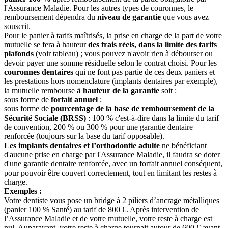
l'Assurance Maladie. Pour les autres types de couronnes, le
remboursement dépendra du
niveau de garantie
que vous avez
souscrit.
Pour le panier à tarifs maîtrisés, la prise en charge de la part de votre
mutuelle se fera à hauteur
des frais réels, dans la limite des tarifs
plafonds
(voir tableau) ; vous pouvez n'avoir rien à débourser ou
devoir payer une somme résiduelle selon le contrat choisi. Pour les
couronnes dentaires
qui ne font pas partie de ces deux paniers et
les prestations hors nomenclature (implants dentaires par exemple),
la mutuelle rembourse
à hauteur de la garantie
soit :
sous forme de
forfait annuel
;
sous forme de
pourcentage de la base de remboursement de la
Sécurité Sociale (BRSS)
: 100 % c'est-à-dire dans la limite du tarif
de convention, 200 % ou 300 % pour une garantie dentaire
renforcée (toujours sur la base du tarif opposable).
Les implants dentaires et l’orthodontie adulte
ne bénéficiant
d'aucune prise en charge par l'Assurance Maladie, il faudra se doter
d'une garantie dentaire renforcée, avec un forfait annuel conséquent,
pour pouvoir être couvert correctement, tout en limitant les restes à
charge.
Exemples :
Votre dentiste vous pose un bridge à 2 piliers d’ancrage métalliques
(panier 100 % Santé) au tarif de 800 €. Après intervention de
l’Assurance Maladie et de votre mutuelle, votre reste à charge est
nul. Auparavant, votre reste à charge tournait autour de 600 € avant