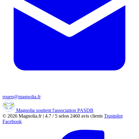
rouen@magnolia.fr
Magnolia soutient l'association PASDB
© 2026
Magnolia.fr
|
4.7
/
5
selon
2460
avis clients
Trustpilot
Facebook