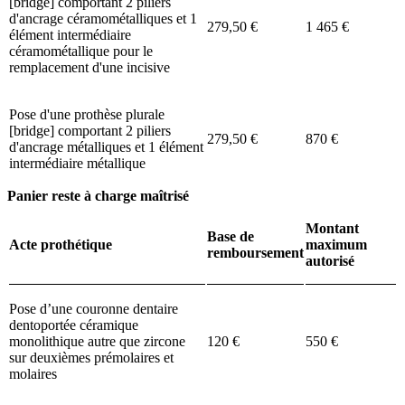
[bridge] comportant 2 piliers
d'ancrage céramométalliques et 1
279,50 €
1 465 €
élément intermédiaire
céramométallique pour le
remplacement d'une incisive
Pose d'une prothèse plurale
[bridge] comportant 2 piliers
279,50 €
870 €
d'ancrage métalliques et 1 élément
intermédiaire métallique
Panier reste à charge maîtrisé
Montant
Base de
Acte prothétique
maximum
remboursement
autorisé
Pose d’une couronne dentaire
dentoportée céramique
monolithique autre que zircone
120 €
550 €
sur deuxièmes prémolaires et
molaires