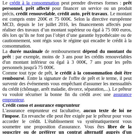
Le
crédit à la consommation
peut prendre diverses formes :
prêt
personnel
,
prêt affecté
pour financer un service ou un produit
précis,
crédit renouvelable
,
crédit auto
,
prêt travaux
. Le montant
est compris entre 200€ et 75 000€. Selon la directive européenne
MCD, depuis le 1er juillet 2016, les financements affectés pour
réaliser des travaux d’un montant supérieur ou égal à 75 000 euros,
dès lors qu’ils ne font pas l’objet d’une garantie hypothécaire ou de
cautionnement, sont régis sous le régime qui encadre le crédit à la
consommation.
La
durée maximale
de remboursement
dépend du montant du
prêt
: par exemple, moins de 3 ans pour les crédits renouvelables
d'un montant inférieur ou égal à 3 000€, 7 ans pour les prêts
personnels jusqu'à 75 000€.
Comme tout type de prêt, l
e crédit à la consommation doit être
remboursé
. Entre la signature de l'offre de prêt et le terme, il peut
survenir des événements vous empêchant d'assumer les mensualités
du crédit (chômage, arrêt maladie, divorce, séparation,...). Le prêteur
va vouloir sécuriser la bonne fin du crédit avec une
assurance
emprunteur
.
Crédit conso et assurance emprunteur
L'assurance emprunteur est facultative,
aucun texte de loi ne
l'impose
. En revanche elle peut être exigée par le prêteur pour vous
accorder le crédit. L'établissement va systématiquement vous
soumettre une proposition d'assurance. Vous êtes
libre de la
souscrire ou de préférer un contrat alternatif auprès d'un