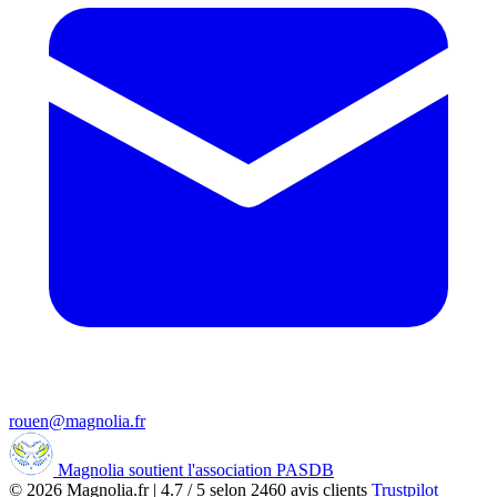
rouen@magnolia.fr
Magnolia soutient l'association PASDB
© 2026
Magnolia.fr
|
4.7
/
5
selon
2460
avis clients
Trustpilot