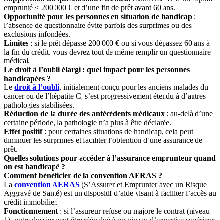
emprunté ≤ 200 000 € et d’une fin de prêt avant 60 ans.
Opportunité pour les personnes en situation de handicap
:
l’absence de questionnaire évite parfois des surprimes ou des
exclusions infondées.
Limites
: si le prêt dépasse 200 000 € ou si vous dépassez 60 ans à
la fin du crédit, vous devrez tout de même remplir un questionnaire
médical.
Le droit à l’oubli élargi : quel impact pour les personnes
handicapées ?
Le
droit à l’oubli
, initialement conçu pour les anciens malades du
cancer ou de l’hépatite C, s’est progressivement étendu à d’autres
pathologies stabilisées.
Réduction de la durée des antécédents médicaux
: au-delà d’une
certaine période, la pathologie n’a plus à être déclarée.
Effet positif
: pour certaines situations de handicap, cela peut
diminuer les surprimes et faciliter l’obtention d’une assurance de
prêt.
Quelles solutions pour accéder à l’assurance emprunteur quand
on est handicapé ?
Comment bénéficier de la convention AERAS ?
La
convention AERAS
(S’Assurer et Emprunter avec un Risque
Aggravé de Santé) est un dispositif d’aide visant à faciliter l’accès au
crédit immobilier.
Fonctionnement
: si l’assureur refuse ou majore le contrat (niveau
1), votre dossier peut être réévalué à un niveau d’expertise supérieur