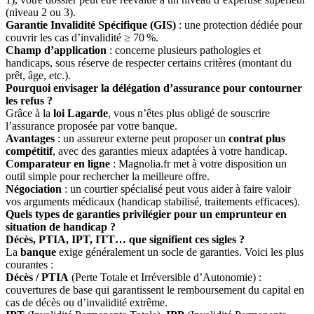
(niveau 2 ou 3).
Garantie Invalidité Spécifique (GIS)
: une protection dédiée pour
couvrir les cas d’invalidité ≥ 70 %.
Champ d’application
: concerne plusieurs pathologies et
handicaps, sous réserve de respecter certains critères (montant du
prêt, âge, etc.).
Pourquoi envisager la délégation d’assurance pour contourner
les refus ?
Grâce à la
loi Lagarde
, vous n’êtes plus obligé de souscrire
l’assurance proposée par votre banque.
Avantages
: un assureur externe peut proposer un
contrat plus
compétitif
, avec des garanties mieux adaptées à votre handicap.
Comparateur en ligne
: Magnolia.fr met à votre disposition un
outil simple pour rechercher la meilleure offre.
Négociation
: un courtier spécialisé peut vous aider à faire valoir
vos arguments médicaux (handicap stabilisé, traitements efficaces).
Quels types de garanties privilégier pour un emprunteur en
situation de handicap ?
Décès, PTIA, IPT, ITT… que signifient ces sigles ?
La
banque
exige généralement un socle de garanties. Voici les plus
courantes :
Décès / PTIA
(Perte Totale et Irréversible d’Autonomie) :
couvertures de base qui garantissent le remboursement du capital en
cas de décès ou d’invalidité extrême.