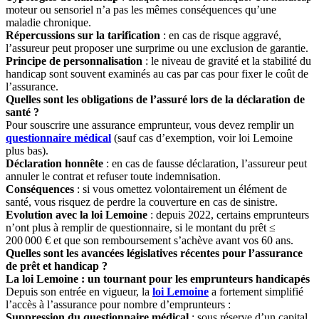
moteur ou sensoriel n’a pas les mêmes conséquences qu’une
maladie chronique.
Répercussions sur la tarification
: en cas de risque aggravé,
l’assureur peut proposer une surprime ou une exclusion de garantie.
Principe de personnalisation
: le niveau de gravité et la stabilité du
handicap sont souvent examinés au cas par cas pour fixer le coût de
l’assurance.
Quelles sont les obligations de l’assuré lors de la déclaration de
santé ?
Pour souscrire une assurance emprunteur, vous devez remplir un
questionnaire médical
(sauf cas d’exemption, voir loi Lemoine
plus bas).
Déclaration honnête
: en cas de fausse déclaration, l’assureur peut
annuler le contrat et refuser toute indemnisation.
Conséquences
: si vous omettez volontairement un élément de
santé, vous risquez de perdre la couverture en cas de sinistre.
Evolution avec la loi Lemoine
: depuis 2022, certains emprunteurs
n’ont plus à remplir de questionnaire, si le montant du prêt ≤
200 000 € et que son remboursement s’achève avant vos 60 ans.
Quelles sont les avancées législatives récentes pour l’assurance
de prêt et handicap ?
La loi Lemoine : un tournant pour les emprunteurs handicapés
Depuis son entrée en vigueur, la
loi Lemoine
a fortement simplifié
l’accès à l’assurance pour nombre d’emprunteurs :
Suppression du questionnaire médical
: sous réserve d’un capital