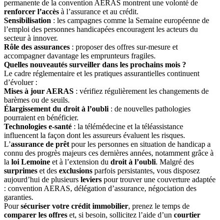
permanente de la convention AERAS montrent une volonté de
renforcer l’accès
à l’assurance et au crédit.
Sensibilisation
: les campagnes comme la Semaine européenne de
l’emploi des personnes handicapées encouragent les acteurs du
secteur à innover.
Rôle des assurances
: proposer des offres sur-mesure et
accompagner davantage les emprunteurs fragiles.
Quelles nouveautés surveiller dans les prochains mois ?
Le cadre réglementaire et les pratiques assurantielles continuent
d’évoluer :
Mises à jour AERAS
: vérifiez régulièrement les changements de
barèmes ou de seuils.
Élargissement du droit à l’oubli
: de nouvelles pathologies
pourraient en bénéficier.
Technologies e-santé
: la télémédecine et la téléassistance
influencent la façon dont les assureurs évaluent les risques.
L’
assurance de prêt
pour les personnes en situation de handicap a
connu des progrès majeurs ces dernières années, notamment grâce à
la
loi Lemoine
et à l’extension du
droit à l’oubli
. Malgré des
surprimes
et des
exclusions
parfois persistantes, vous disposez
aujourd’hui de plusieurs
leviers
pour trouver une couverture adaptée
: convention AERAS, délégation d’assurance, négociation des
garanties.
Pour
sécuriser votre crédit immobilier
, prenez le temps de
comparer les offres
et, si besoin, sollicitez l’aide d’un
courtier