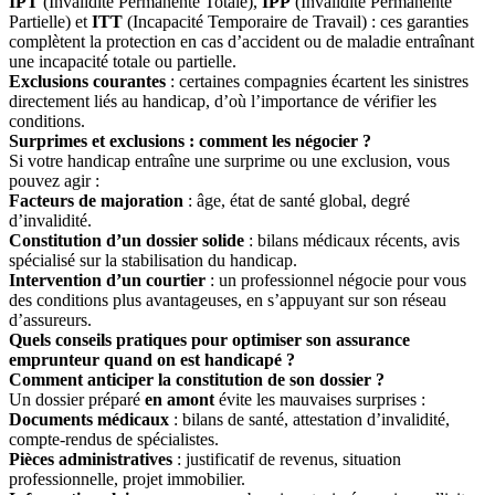
IPT
(Invalidité Permanente Totale),
IPP
(Invalidité Permanente
Partielle) et
ITT
(Incapacité Temporaire de Travail) : ces garanties
complètent la protection en cas d’accident ou de maladie entraînant
une incapacité totale ou partielle.
Exclusions courantes
: certaines compagnies écartent les sinistres
directement liés au handicap, d’où l’importance de vérifier les
conditions.
Surprimes et exclusions : comment les négocier ?
Si votre handicap entraîne une surprime ou une exclusion, vous
pouvez agir :
Facteurs de majoration
: âge, état de santé global, degré
d’invalidité.
Constitution d’un dossier solide
: bilans médicaux récents, avis
spécialisé sur la stabilisation du handicap.
Intervention d’un courtier
: un professionnel négocie pour vous
des conditions plus avantageuses, en s’appuyant sur son réseau
d’assureurs.
Quels conseils pratiques pour optimiser son assurance
emprunteur quand on est handicapé ?
Comment anticiper la constitution de son dossier ?
Un dossier préparé
en amont
évite les mauvaises surprises :
Documents médicaux
: bilans de santé, attestation d’invalidité,
compte-rendus de spécialistes.
Pièces administratives
: justificatif de revenus, situation
professionnelle, projet immobilier.