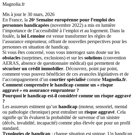
Magnolia.fr
Mis à jour le
30 mars, 2026
En France, la
26ᵉ Semaine européenne pour l’emploi des
personnes handicapées
(novembre 2022) a mis en lumière
l’importance de l’accessibilité à l’emploi et au logement. Dans la
foulée, la
loi Lemoine
est venue transformer les règles de
l’assurance emprunteur, offrant de nouvelles perspectives pour les
personnes en situation de handicap.
Si vous êtes concerné, vous vous interrogez sans doute sur les
obstacles
(surprimes, exclusions) et sur les
solutions
(convention
AERAS, absence de questionnaire médical) qui permettent de
sécuriser un crédit immobilier
. Découvrez, point par point,
comment vous pouvez bénéficier de ces avancées législatives et de
l’accompagnement d’un
courtier spécialisé
comme
Magnolia.fr
.
Comment comprendre le handicap comme un « risque
aggravé » en assurance emprunteur ?
Pourquoi le handicap est-il considéré comme un risque aggravé
?
Les assureurs estiment qu’un
handicap
(moteur, sensoriel, mental
ou pathologie chronique) peut entraîner un
risque aggravé
. Cela
signifie qu’ils évaluent la probabilité de survenue d’un sinistre
(décès, invalidité, incapacité) comme plus élevée que pour un profil
standard.
Typologies de handicap
: chaque situation est unique. Un handicap