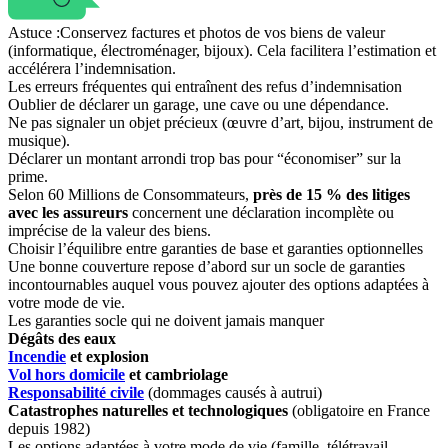
Astuce :
Conservez factures et photos de vos biens de valeur
(informatique, électroménager, bijoux). Cela facilitera l’estimation et
accélérera l’indemnisation.
Les erreurs fréquentes qui entraînent des refus d’indemnisation
Oublier de déclarer un garage, une cave ou une dépendance.
Ne pas signaler un objet précieux (œuvre d’art, bijou, instrument de
musique).
Déclarer un montant arrondi trop bas pour “économiser” sur la
prime.
Selon 60 Millions de Consommateurs,
près de 15 % des litiges
avec les assureurs
concernent une déclaration incomplète ou
imprécise de la valeur des biens.
Choisir l’équilibre entre garanties de base et garanties optionnelles
Une bonne couverture repose d’abord sur un socle de garanties
incontournables auquel vous pouvez ajouter des options adaptées à
votre mode de vie.
Les garanties socle qui ne doivent jamais manquer
Dégâts des eaux
Incendie
et explosion
Vol hors domicile
et cambriolage
Responsabilité civile
(dommages causés à autrui)
Catastrophes naturelles et technologiques
(obligatoire en France
depuis 1982)
Les options adaptées à votre mode de vie (famille, télétravail,