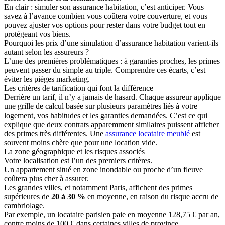
En clair : simuler son assurance habitation, c’est anticiper. Vous
savez à l’avance combien vous coûtera votre couverture, et vous
pouvez ajuster vos options pour rester dans votre budget tout en
protégeant vos biens.
Pourquoi les prix d’une simulation d’assurance habitation varient-ils
autant selon les assureurs ?
L’une des premières problématiques : à garanties proches, les primes
peuvent passer du simple au triple. Comprendre ces écarts, c’est
éviter les pièges marketing.
Les critères de tarification qui font la différence
Derrière un tarif, il n’y a jamais de hasard. Chaque assureur applique
une grille de calcul basée sur plusieurs paramètres liés à votre
logement, vos habitudes et les garanties demandées. C’est ce qui
explique que deux contrats apparemment similaires puissent afficher
des primes très différentes. Une
assurance locataire meublé
est
souvent moins chère que pour une location vide.
La zone géographique et les risques associés
Votre localisation est l’un des premiers critères.
Un appartement situé en zone inondable ou proche d’un fleuve
coûtera plus cher à assurer.
Les grandes villes, et notamment Paris, affichent des primes
supérieures de
20 à 30 %
en moyenne, en raison du risque accru de
cambriolage.
Par exemple, un locataire parisien paie en moyenne 128,75 € par an,
contre moins de 100 € dans certaines villes de province.