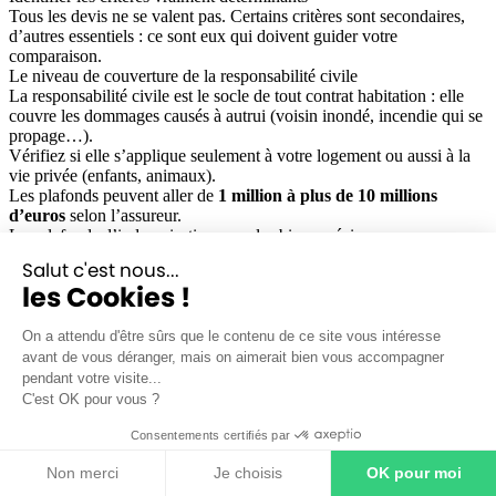
Tous les devis ne se valent pas. Certains critères sont secondaires,
d’autres essentiels : ce sont eux qui doivent guider votre
comparaison.
Le niveau de couverture de la responsabilité civile
La responsabilité civile est le socle de tout contrat habitation : elle
couvre les dommages causés à autrui (voisin inondé, incendie qui se
propage…).
Vérifiez si elle s’applique seulement à votre logement ou aussi à la
vie privée (enfants, animaux).
Les plafonds peuvent aller de
1 million à plus de 10 millions
d’euros
selon l’assureur.
Les plafonds d’indemnisation pour les biens précieux
Bijoux, instruments de musique, matériel informatique : ces biens
Salut c'est nous...
ont souvent des plafonds spécifiques. Par exemple :
les Cookies !
Bijoux : plafonds variant de 1 500 € à 5 000 €.
Informatique : souvent limité à 2 000 ou 3 000 €, sauf extension
optionnelle.
On a attendu d'être sûrs que le contenu de ce site vous intéresse
Les services d’assistance et de relogement
avant de vous déranger, mais on aimerait bien vous accompagner
Un bon contrat ne se limite pas au remboursement : il prévoit aussi
pendant votre visite...
l’accompagnement en cas de sinistre.
C'est OK pour vous ?
Assistance 24/7
: dépannage d’urgence, mise à disposition d’un
serrurier ou plombier.
Consentements certifiés par
Relogement provisoire
: remboursement des nuits d’hôtel si votre
Non merci
Je choisis
OK pour moi
logement est inhabitable.
FAQ – Questions fréquentes sur la simulation d'assurance habitation