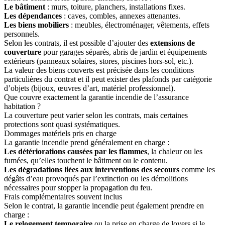
Le bâtiment
: murs, toiture, planchers, installations fixes.
Les dépendances
: caves, combles, annexes attenantes.
Les biens mobiliers
: meubles, électroménager, vêtements, effets
personnels.
Selon les contrats, il est possible d’ajouter des
extensions de
couverture
pour garages séparés, abris de jardin et équipements
extérieurs (panneaux solaires, stores, piscines hors-sol, etc.).
La valeur des biens couverts est précisée dans les conditions
particulières du contrat et il peut exister des plafonds par catégorie
d’objets (bijoux, œuvres d’art, matériel professionnel).
Que couvre exactement la garantie incendie de l’assurance
habitation ?
La couverture peut varier selon les contrats, mais certaines
protections sont quasi systématiques.
Dommages matériels pris en charge
La garantie incendie prend généralement en charge :
Les détériorations causées par les flammes
, la chaleur ou les
fumées, qu’elles touchent le bâtiment ou le contenu.
Les dégradations liées aux interventions des secours
comme les
dégâts d’eau provoqués par l’extinction ou les démolitions
nécessaires pour stopper la propagation du feu.
Frais complémentaires souvent inclus
Selon le contrat, la garantie incendie peut également prendre en
charge :
Le relogement temporaire
ou la prise en charge de loyers si le