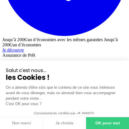
Jusqu’à 200€/an d’économies avec les mêmes garanties
Jusqu’à
200€/an d’économies
Je découvre
Assurance de Prêt
Assurance prêt immobilier
Salut c'est nous...
Simulation assurance prêt immobilier
les Cookies !
Changer d'assurance de prêt
Lettre de résiliation assurance emprunteur
Lois relatives à l'assurance de prêt
On a attendu d'être sûrs que le contenu de ce site vous intéresse
avant de vous déranger, mais on aimerait bien vous accompagner
Guides
pendant votre visite...
C'est OK pour vous ?
Guide de l'assurance de prêt
Les garanties
Consentements certifiés par
Le coût
Guide de l'achat immobilier
Non merci
Je choisis
OK pour moi