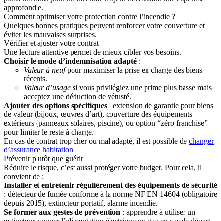
approfondie.
Comment optimiser votre protection contre l’incendie ?
Quelques bonnes pratiques peuvent renforcer votre couverture et
éviter les mauvaises surprises.
Vérifier et ajuster votre contrat
Une lecture attentive permet de mieux cibler vos besoins.
Choisir le mode d’indemnisation adapté
:
Valeur à neuf
pour maximiser la prise en charge des biens
récents.
Valeur d’usage
si vous privilégiez une prime plus basse mais
acceptez une déduction de vétusté.
Ajouter des options spécifiques
: extension de garantie pour biens
de valeur (bijoux, œuvres d’art), couverture des équipements
extérieurs (panneaux solaires, piscine), ou option “zéro franchise”
pour limiter le reste à charge.
En cas de contrat trop cher ou mal adapté, il est possible de
changer
d’assurance habitation
.
Prévenir plutôt que guérir
Réduire le risque, c’est aussi protéger votre budget. Pour cela, il
convient de :
Installer et entretenir régulièrement des équipements de sécurité
: détecteur de fumée conforme à la norme NF EN 14604 (obligatoire
depuis 2015), extincteur portatif, alarme incendie.
Se former aux gestes de prévention
: apprendre à utiliser un
extincteur, couper l’alimentation électrique ou gaz en cas de départ