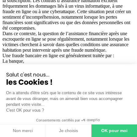
la souscription. Les contrats d’assurance habitation excluent
fréquemment les dommages liés à un virus informatique, à une
fraude en ligne ou à une cyberattaque. Cette situation peut créer un
sentiment d’incompréhension, notamment lorsque les pertes
financières sont significatives ou que des données personnelles ont
été compromises.
Dans ce contexte, la question de l’assistance financière après une
escroquerie en ligne se pose régulièrement, notamment lorsque les
victimes cherchent à savoir dans quelles conditions une assurance
habitation peut intervenir après une fraude numérique.
Une fraude bancaire en ligne est généralement traitée par :
La banque,
L’assurance des moyens de paiement
Une garantie spécifique contre la fraude.
Salut c'est nous...
La cyberprotection renforce la couverture numérique de l’assurance
les Cookies !
habitation face aux nouveaux risques
Avec l’augmentation des cyberattaques visant les particuliers,
On a attendu d'être sûrs que le contenu de ce site vous intéresse
certains assureurs ont développé des garanties spécifiques dédiées
avant de vous déranger, mais on aimerait bien vous accompagner
aux risques numériques. Cette évolution traduit une adaptation
pendant votre visite...
progressive de l’assurance habitation aux usages digitaux du
C'est OK pour vous ?
quotidien, où les données personnelles et les équipements connectés
occupent une place centrale.
Consentements certifiés par
La garantie cyber-protection répond aux incidents numériques que
l’assurance habitation classique ne couvre pas
Non merci
Je choisis
OK pour moi
La
cyber-assurance habitation
peut inclure plusieurs services