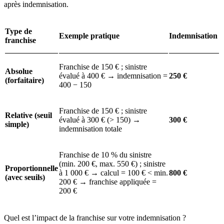
après indemnisation.
Type de
Exemple pratique
Indemnisation
franchise
Franchise de 150 € ; sinistre
Absolue
évalué à 400 € → indemnisation =
250 €
(forfaitaire)
400 − 150
Franchise de 150 € ; sinistre
Relative (seuil
évalué à 300 € (> 150) →
300 €
simple)
indemnisation totale
Franchise de 10 % du sinistre
(min. 200 €, max. 550 €) ; sinistre
Proportionnelle
à 1 000 € → calcul = 100 € < min.
800 €
(avec seuils)
200 € → franchise appliquée =
200 €
Quel est l’impact de la franchise sur votre indemnisation ?