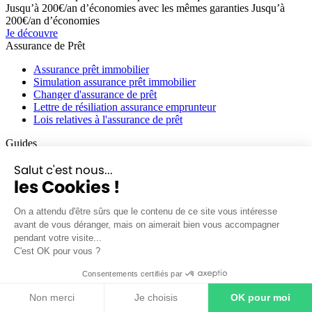
Jusqu’à 200€/an d’économies avec les mêmes garanties
Jusqu’à
200€/an d’économies
Je découvre
Assurance de Prêt
Assurance prêt immobilier
Simulation assurance prêt immobilier
Changer d'assurance de prêt
Lettre de résiliation assurance emprunteur
Lois relatives à l'assurance de prêt
Guides
Guide de l'assurance de prêt
Salut c'est nous...
Les garanties
les Cookies !
Le coût
Guide de l'achat immobilier
On a attendu d'être sûrs que le contenu de ce site vous intéresse
avant de vous déranger, mais on aimerait bien vous accompagner
A Propos
pendant votre visite...
C'est OK pour vous ?
Qui sommes nous ?
Nous rejoindre
Consentements certifiés par
Partenaires
Espace Professionnel
Non merci
Je choisis
OK pour moi