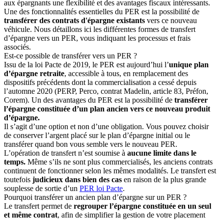
aux épargnants une flexibilité et des avantages fiscaux intéressants.
Une des fonctionnalités essentielles du PER est la possibilité de
transférer des contrats d'épargne existants
vers ce nouveau
véhicule. Nous détaillons ici les différentes formes de transfert
d’épargne vers un PER, vous indiquant les processus et frais
associés.
Est-ce possible de transférer vers un PER ?
Issu de la loi Pacte de 2019, le PER est aujourd’hui l’
unique plan
d’épargne retraite
, accessible à tous, en remplacement des
dispositifs précédents dont la commercialisation a cessé depuis
l’automne 2020 (PERP, Perco, contrat Madelin, article 83, Préfon,
Corem). Un des avantages du PER est la possibilité de
transférer
l’épargne constituée d’un plan ancien vers ce nouveau produit
d’épargne.
Il s’agit d’une option et non d’une obligation. Vous pouvez choisir
de conserver l’argent placé sur le plan d’épargne initial ou le
transférer quand bon vous semble vers le nouveau PER.
L’opération de transfert n’est soumise à
aucune limite dans le
temps.
Même s’ils ne sont plus commercialisés, les anciens contrats
continuent de fonctionner selon les mêmes modalités. Le transfert est
toutefois
judicieux dans bien des cas
en raison de la plus grande
souplesse de sortie d’un
PER loi Pacte
.
Pourquoi transférer un ancien plan d’épargne sur un PER ?
Le transfert permet de
regrouper l’épargne constituée en un seul
et même contrat
, afin de simplifier la gestion de votre placement