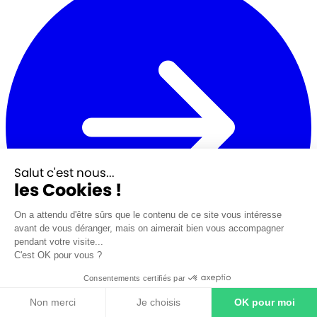
Salut c'est nous...
les Cookies !
On a attendu d'être sûrs que le contenu de ce site vous intéresse
avant de vous déranger, mais on aimerait bien vous accompagner
pendant votre visite...
C'est OK pour vous ?
Consentements certifiés par
Préparez dès aujourd’hui un revenu complémentaire pour votre
retraite
Anticipez votre retraite dès aujourd’hui
Non merci
Je choisis
OK pour moi
J’anticipe