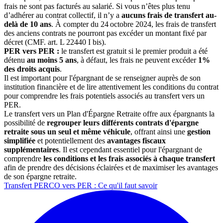
frais ne sont pas facturés au salarié. Si vous n’êtes plus tenu
d’adhérer au contrat collectif, il n’y a
aucuns frais de transfert au-
delà de 10 ans
. À compter du 24 octobre 2024, les frais de transfert
des anciens contrats ne pourront pas excéder un montant fixé par
décret (CMF. art. L 22440 I bis).
PER vers PER :
le transfert est gratuit si le premier produit a été
détenu
au moins 5 ans
, à défaut, les frais ne peuvent excéder
1%
des droits acquis
.
Il est important pour l'épargnant de se renseigner auprès de son
institution financière et de lire attentivement les conditions du contrat
pour comprendre les frais potentiels associés au transfert vers un
PER.
Le transfert vers un Plan d'Épargne Retraite offre aux épargnants la
possibilité de
regrouper leurs différents contrats d'épargne
retraite sous un seul et même véhicule
, offrant ainsi une
gestion
simplifiée
et potentiellement des
avantages fiscaux
supplémentaires
. Il est cependant essentiel pour l'épargnant de
comprendre
les conditions et les frais associés à chaque transfert
afin de prendre des décisions éclairées et de maximiser les avantages
de son épargne retraite.
Transfert PERCO vers PER : Ce qu'il faut savoir