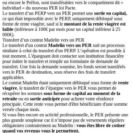
ou encore le Préfon, sont transférables vers le compartiment dit «
individuel » du nouveau PER loi Pacte.
Le transfert d’un PERP vers un PER permet une
sortie en capital,
ce qui était impossible avec le PERP, uniquement débloqué sous
forme de rente viagère, sauf si le
montant de la rente viagère est
faible
(inférieure à 100€ par mois pour un capital inférieur à 25
000€).
Transfert d’un contrat Madelin vers un PER
Le transfert d'un contrat
Madelin vers un PER
suit un processus
similaire à celui du transfert d'un PERP. L’opération est possible à
tout moment. L'épargnant doit contacter son institution financière
pour initier le transfert et remplir un formulaire de demande de
transfert. Une fois la demande soumise, les fonds seront transférés
vers le PER de destination, sous réserve des frais de transfert
applicables.
Le contrat Madelin étant uniquement débloqué sous forme de
rente
viagère
, le transfert de l’épargne vers le PER vous permet de
récupérer les sommes
sous forme de capital au moment de la
retraite
ou en
sortie anticipée
pour acheter votre résidence
principale. Cette rente vous permet d'être bénéficiaire d'une somme
versée chaque mois.
Si vous êtes encore en activité professionnelle, le PER présente une
plus grande souplesse car il n’impose pas de versements réguliers
obligatoires contrairement au Madelin :
vous êtes libre de cotiser
quand vos revenus vous le permettent.