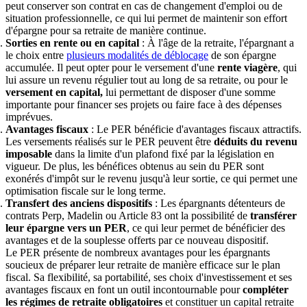
peut conserver son contrat en cas de changement d'emploi ou de
situation professionnelle, ce qui lui permet de maintenir son effort
d'épargne pour sa retraite de manière continue.
Sorties en rente ou en capital
: À l'âge de la retraite, l'épargnant a
le choix entre
plusieurs modalités de déblocage
de son épargne
accumulée. Il peut opter pour le versement d'une
rente viagère
, qui
lui assure un revenu régulier tout au long de sa retraite, ou pour le
versement en capital,
lui permettant de disposer d'une somme
importante pour financer ses projets ou faire face à des dépenses
imprévues.
Avantages fiscaux
: Le PER bénéficie d'avantages fiscaux attractifs.
Les versements réalisés sur le PER peuvent être
déduits du revenu
imposable
dans la limite d'un plafond fixé par la législation en
vigueur. De plus, les bénéfices obtenus au sein du PER sont
exonérés d'impôt sur le revenu jusqu'à leur sortie, ce qui permet une
optimisation fiscale sur le long terme.
Transfert des anciens dispositifs
: Les épargnants détenteurs de
contrats Perp, Madelin ou Article 83 ont la possibilité de
transférer
leur épargne vers un PER
, ce qui leur permet de bénéficier des
avantages et de la souplesse offerts par ce nouveau dispositif.
Le PER présente de nombreux avantages pour les épargnants
soucieux de préparer leur retraite de manière efficace sur le plan
fiscal. Sa flexibilité, sa portabilité, ses choix d'investissement et ses
avantages fiscaux en font un outil incontournable pour
compléter
les régimes de retraite obligatoires
et constituer un capital retraite