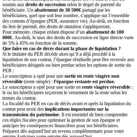
soumis aux
droits de succession
selon le degré de parenté du
bénéficiaire. Un
abattement de 30 500€
partagé par les
bénéficiaires, quel que soit leur nombre, s’applique sur l’ensemble
des contrats d’épargne (PER, assurance vie). Au-delà, en fonction
du lien de parenté, des droits de mutation s'appliqueront.
Pour mémoire, chaque enfant dispose d’un
abattement de 100
000€
. Au-delà, le taux des droits de succession en ligne directe varie
de 5% à 45% en fonction de la somme.
Que faire en cas de décès durant la phase de liquidation ?
Si le titulaire du PER décède alors qu’il a déjà procédé à la
liquidation de son contrat, l’épargne résiduelle peut être reversée aux
bénéficiaires désignés ou bien perdue selon les options de sortie du
PER :
Le souscripteur a opté pour une
sortie en rente viagère non
réversible
(rente simple) :
l’épargne restante est perdue.
Le souscripteur a opté pour une sortie en
rente viagère réversible
:
le ou les bénéficiaires reçoivent le versement de la rente selon les
termes du contrat.
La fiscalité du PER en cas de décès avant et après la liquidation du
contrat peut avoir des
implications importantes sur la
transmission du patrimoine
. Il est essentiel de bien comprendre
ces règles fiscales pour optimiser la gestion de son épargne et
anticiper les conséquences financières pour ses bénéficiaires.
Préparez dès aujourd’hui un revenu complémentaire pour votre
retraite
Anticipez votre retraite dès aujourd’hui