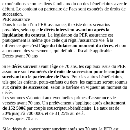
exonérations selon les liens familiaux du ou des bénéficiaires avec le
défunt. Le conjoint ou partenaire de Pacs sont exonérés de droits de
succession.
PER assurance
Dans le cadre d’un PER assurance, il existe deux scénarios
possibles, selon que
le décès intervient avant ou après la
liquidation du contrat
. La législation du PER assurance est
pratiquement la même que celle qui régit l’assurance vie, à la
différence que c’est
l’âge du titulaire au moment du décès
, et non
au moment des versements, qui définit la fiscalité applicable.
Décès avant 70 ans
Si le décès survient avant l'âge de 70 ans, les capitaux issus du PER
assurance sont
exonérés de droits de succession pour le conjoint
survivant ou le partenaire de Pacs
. Pour les autres bénéficiaires,
tels que les enfants, petits-enfants ou tiers, les capitaux seront soumis
aux
droits de succession
, selon le barème en vigueur au moment du
décès.
Les sommes s’ajoutent aux éventuelles primes d’assurance vie
versées avant 70 ans. Un prélèvement s’applique après
abattement
de 152 500€
par couple souscripteur/bénéficiaire. Le taux est de
20% jusqu’à 700 000€ et de 31,25% au-delà.
Décès après 70 ans
Si le décès du souscripteur survient après ses 70 ans, le PER est