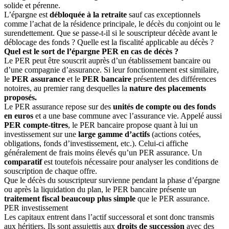
solide et pérenne.
L’épargne est
débloquée à la retraite
sauf cas exceptionnels
comme l’achat de la résidence principale, le décès du conjoint ou le
surendettement. Que se passe-t-il si le souscripteur décède avant le
déblocage des fonds ? Quelle est la fiscalité applicable au décès ?
Quel est le sort de l’épargne PER en cas de décès ?
Le PER peut être souscrit auprès d’un établissement bancaire ou
d’une compagnie d’assurance. Si leur fonctionnement est similaire,
le
PER assurance
et le
PER bancaire
présentent des différences
notoires, au premier rang desquelles la
nature des placements
proposés.
Le PER assurance repose sur des
unités de compte ou des fonds
en euros
et a une base commune avec l’assurance vie. Appelé aussi
PER compte-titres
, le PER bancaire propose quant à lui un
investissement sur une
large gamme d’actifs
(actions cotées,
obligations, fonds d’investissement, etc.). Celui-ci affiche
généralement de frais moins élevés qu’un PER assurance. Un
comparatif
est toutefois nécessaire pour analyser les conditions de
souscription de chaque offre.
Que le décès du souscripteur survienne pendant la phase d’épargne
ou après la liquidation du plan, le PER bancaire présente un
traitement fiscal beaucoup plus simple
que le PER assurance.
PER investissement
Les capitaux entrent dans l’actif successoral et sont donc transmis
aux héritiers. Ils sont assujettis aux
droits de succession
avec des