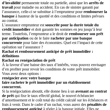
d’invalidité
permanente totale ou partielle, ainsi que les
arrêts de
travail
pour maladie ou accident. En cas de sinistre garanti par
l’assurance, celle-ci se substitue à l’emprunteur pour
rembourser la
banque
à hauteur de la quotité et des conditions et limites prévues
au contrat.
L’assurance emprunteur est
souscrite pour la durée totale du
crédit immobilier
et doit garantir les sommes en jeu jusqu’à leur
terme. Toutefois, l’emprunteur a le droit de
rembourser son prêt
par anticipation
ou de le faire
racheter par une banque
concurrente
pour faire des économies. Quel est l’impact de cette
opération sur l’assurance ?
Rachat et remboursement anticipé de prêt immobilier :
définitions
Rachat ou renégociation de prêt
À la faveur d’une baisse des taux d’intérêts, vous pouvez envisager
d’en profiter pour revoir les conditions de votre prêt immobilier.
Vous avez deux options :
renégocier avec votre banque
faire racheter le prêt immobilier par un établissement
concurrent.
Si la renégociation aboutit, elle donne lieu à un
avenant au contrat
de prêt
qui fixe le taux effectif global, le nouvel échéancier
d’amortissement et le coût total du crédit calculé sur les échéances et
frais à venir. Dans le cadre d’un rachat, vous aurez des
pénalités de
remboursement anticipé
à régler à la banque initiale. Elles ne