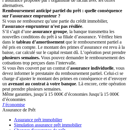
l’assurance proposée par l’organisme de rachat avec les offres
alternatives.
Remboursement anticipé partiel du prêt : quelle conséquence
sur l’assurance emprunteur ?
Si vous ne remboursez qu’une partie du crédit immobilier,
l’assurance emprunteur n’est pas résiliée
.
S’il s’agit d’une
assurance groupe
, la banque transmettra les
nouvelles conditions du prêt à sa filiale d’assurance. Vérifiez bien
dans le
tableau d’amortissement
que le remboursement partiel a
été pris en compte. Le montant des primes d’assurance est revu à la
baisse, car calculé sur le capital restant dû. L’opération peut prendre
plusieurs semaines.
Vous pouvez demander le remboursement des
cotisations trop perçues dans l’intervalle.
Si vous êtes couvert par un contrat d’
assurance individuelle
, vous
devez informer le prestataire du remboursement partiel. Celui-ci se
charge d’ajuster le montant des primes en conséquence et d’envoyer
un
avenant au contrat à votre banque
. Là encore, cette opération
peut prendre plusieurs semaines.
Même garanties, jusqu’à 15 000€ d’économies
Jusqu’à 15 000€
d’économies
J’économise
Assurance de Prêt
Assurance prêt immobilier
Simulation assurance prêt immobilier