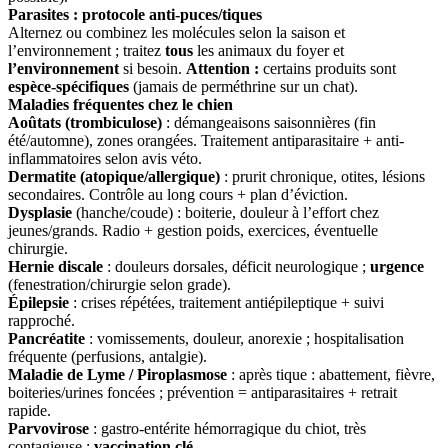
Parasites : protocole anti-puces/tiques
Alternez ou combinez les molécules selon la saison et
l’environnement ; traitez
tous
les animaux du foyer et
l’environnement
si besoin.
Attention :
certains produits sont
espèce-spécifiques
(jamais de perméthrine sur un chat).
Maladies fréquentes chez le chien
Aoûtats (trombiculose)
: démangeaisons saisonnières (fin
été/automne), zones orangées. Traitement antiparasitaire + anti-
inflammatoires selon avis véto.
Dermatite (atopique/allergique)
: prurit chronique, otites, lésions
secondaires. Contrôle au long cours + plan d’éviction.
Dysplasie
(hanche/coude) : boiterie, douleur à l’effort chez
jeunes/grands. Radio + gestion poids, exercices, éventuelle
chirurgie.
Hernie discale
: douleurs dorsales, déficit neurologique ;
urgence
(fenestration/chirurgie selon grade).
Épilepsie
: crises répétées, traitement antiépileptique + suivi
rapproché.
Pancréatite
: vomissements, douleur, anorexie ; hospitalisation
fréquente (perfusions, antalgie).
Maladie de Lyme / Piroplasmose
: après tique : abattement, fièvre,
boiteries/urines foncées ; prévention = antiparasitaires + retrait
rapide.
Parvovirose
: gastro-entérite hémorragique du chiot, très
contagieuse ;
vaccination clé