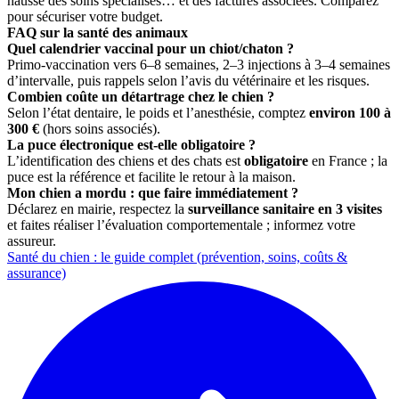
hausse des soins spécialisés… et des factures associées. Comparez
pour sécuriser votre budget.
FAQ sur la santé des animaux
Quel calendrier vaccinal pour un chiot/chaton ?
Primo-vaccination vers 6–8 semaines, 2–3 injections à 3–4 semaines
d’intervalle, puis rappels selon l’avis du vétérinaire et les risques.
Combien coûte un détartrage chez le chien ?
Selon l’état dentaire, le poids et l’anesthésie, comptez
environ 100 à
300 €
(hors soins associés).
La puce électronique est-elle obligatoire ?
L’identification des chiens et des chats est
obligatoire
en France ; la
puce est la référence et facilite le retour à la maison.
Mon chien a mordu : que faire immédiatement ?
Déclarez en mairie, respectez la
surveillance sanitaire en 3 visites
et faites réaliser l’évaluation comportementale ; informez votre
assureur.
Santé du chien : le guide complet (prévention, soins, coûts &
assurance)