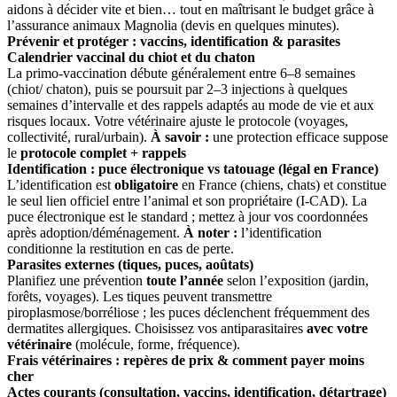
aidons à décider vite et bien… tout en maîtrisant le budget grâce à
l’assurance animaux Magnolia (devis en quelques minutes).
Prévenir et protéger : vaccins, identification & parasites
Calendrier vaccinal du chiot et du chaton
La primo-vaccination débute généralement entre 6–8 semaines
(chiot/ chaton), puis se poursuit par 2–3 injections à quelques
semaines d’intervalle et des rappels adaptés au mode de vie et aux
risques locaux. Votre vétérinaire ajuste le protocole (voyages,
collectivité, rural/urbain).
À savoir :
une protection efficace suppose
le
protocole complet + rappels
Identification : puce électronique vs tatouage (légal en France)
L’identification est
obligatoire
en France (chiens, chats) et constitue
le seul lien officiel entre l’animal et son propriétaire (I-CAD). La
puce électronique est le standard ; mettez à jour vos coordonnées
après adoption/déménagement.
À noter :
l’identification
conditionne la restitution en cas de perte.
Parasites externes (tiques, puces, aoûtats)
Planifiez une prévention
toute l’année
selon l’exposition (jardin,
forêts, voyages). Les tiques peuvent transmettre
piroplasmose/borréliose ; les puces déclenchent fréquemment des
dermatites allergiques. Choisissez vos antiparasitaires
avec votre
vétérinaire
(molécule, forme, fréquence).
Frais vétérinaires : repères de prix & comment payer moins
cher
Actes courants (consultation, vaccins, identification, détartrage)