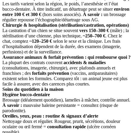
Les tarifs varient selon la région, le poids, l’anesthésie et l’état
bucco-dentaire. À titre indicatif, un détartrage peut se situer
environ
entre 100 € et 300 €
(hors soins associés).
À savoir :
un brossage
régulier repousse l’échographie/détartrage sous AG.
Chirurgie & hospitalisation (stérilisation/castration, opérations)
La castration d’un chien se situe souvent
vers 150–300 €
(mâle) ; la
stérilisation d’une chienne, plus technique,
~250–700 €
. Chez le
chat, comptez
~120–250 €
selon le sexe et la clinique. Les frais
d’hospitalisation dépendent de la durée, des examens (imagerie,
perfusions) et de la surveillance.
Assurance animaux & forfait prévention : qui rembourse quoi ?
La plupart des contrats couvrent
accidents & maladies
(consultations, imagerie, chirurgie), avec plafonds annuels et
franchises ; des
forfaits prévention
(vaccins, antiparasitaires)
existent selon les formules. Comparez tôt : un animal jeune est plus
facile à assurer, avec des carences plus courtes.
Soins du quotidien à la maison
Hygiène bucco-dentaire
Brossage (idéalement quotidien), lamelles à mâcher, contrôle annuel.
À savoir :
mauvaise haleine persistante = consultez (risque de
parodontite).
Oreilles, yeux, peau : routine & signaux d’alerte
Nettoyage doux et régulier. Rougeur, prurit, sécrétions, douleur
oculaire ou œil fermé =
consultation rapide
(ulcère cornéen
possible).