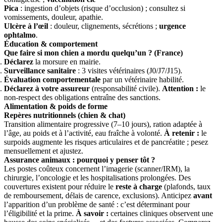
Pica
: ingestion d’objets (risque d’occlusion) ; consultez si
vomissements, douleur, apathie.
Ulcère à l’œil
: douleur, clignements, sécrétions ;
urgence
ophtalmo
.
Éducation & comportement
Que faire si mon chien a mordu quelqu’un ? (France)
Déclarez
la morsure en mairie.
Surveillance sanitaire
: 3 visites vétérinaires (J0/J7/J15).
Évaluation comportementale
par un vétérinaire habilité.
Déclarez à votre assureur
(responsabilité civile).
Attention :
le
non-respect des obligations entraîne des sanctions.
Alimentation & poids de forme
Repères nutritionnels (chien & chat)
Transition alimentaire progressive (7–10 jours), ration adaptée à
l’âge, au poids et à l’activité, eau fraîche à volonté.
À retenir :
le
surpoids augmente les risques articulaires et de pancréatite ; pesez
mensuellement et ajustez.
Assurance animaux : pourquoi y penser tôt ?
Les postes coûteux concernent l’imagerie (scanner/IRM), la
chirurgie, l’oncologie et les hospitalisations prolongées. Des
couvertures existent pour réduire le
reste à charge
(plafonds, taux
de remboursement, délais de carence, exclusions). Anticipez
avant
l’apparition d’un problème de santé : c’est déterminant pour
l’éligibilité et la prime.
À savoir :
certaines cliniques observent une