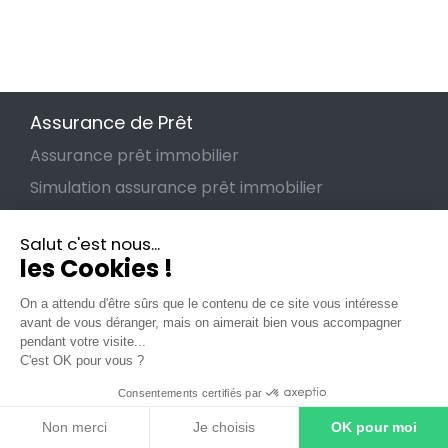
Assurance de Prêt
Assurance prêt immobilier
Simulation assurance prêt immobilier
Changer d'assurance de prêt
Salut c'est nous...
Lettre de résiliation assurance emprunteur
les Cookies !
Lois relatives à l'assurance de prêt
On a attendu d'être sûrs que le contenu de ce site vous intéresse
avant de vous déranger, mais on aimerait bien vous accompagner
pendant votre visite...
C'est OK pour vous ?
Guides
Consentements certifiés par
Guide de l'assurance de prêt
Non merci
Les garanties
Je choisis
OK pour moi